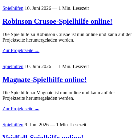
Spielhilfen
10. Juni 2026
— 1 Min. Lesezeit
Robinson Crusoe-Spielhilfe online!
Die Spielhilfe zu Robinson Crusoe ist nun online und kann auf der
Projektseite heruntergeladen werden.
Zur Projektseite
→
Spielhilfen
10. Juni 2026
— 1 Min. Lesezeit
Magnate-Spielhilfe online!
Die Spielhilfe zu Magnate ist nun online und kann auf der
Projektseite heruntergeladen werden.
Zur Projektseite
→
Spielhilfen
9. Juni 2026
— 1 Min. Lesezeit
Voidfall-Spielhilfe online!