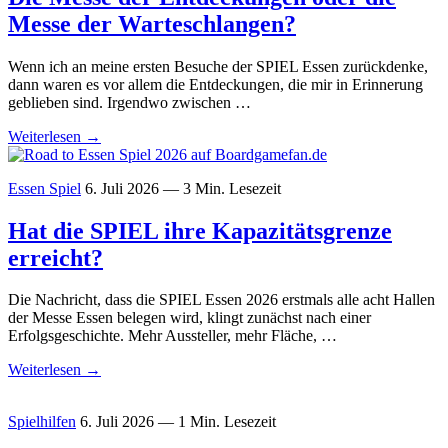
Messe der Warteschlangen?
Wenn ich an meine ersten Besuche der SPIEL Essen zurückdenke,
dann waren es vor allem die Entdeckungen, die mir in Erinnerung
geblieben sind. Irgendwo zwischen …
Weiterlesen
→
Essen Spiel
6. Juli 2026
— 3 Min. Lesezeit
Hat die SPIEL ihre Kapazitätsgrenze
erreicht?
Die Nachricht, dass die SPIEL Essen 2026 erstmals alle acht Hallen
der Messe Essen belegen wird, klingt zunächst nach einer
Erfolgsgeschichte. Mehr Aussteller, mehr Fläche, …
Weiterlesen
→
Spielhilfen
6. Juli 2026
— 1 Min. Lesezeit