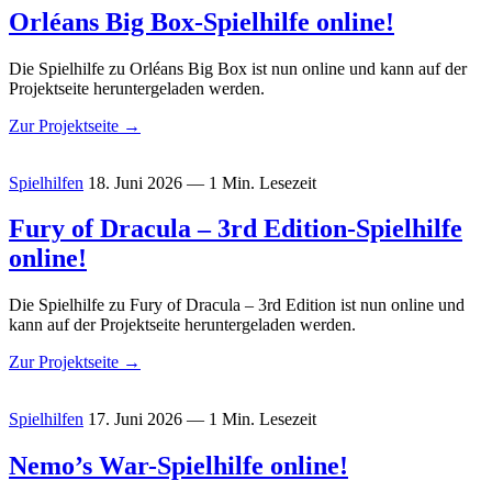
Orléans Big Box-Spielhilfe online!
Die Spielhilfe zu Orléans Big Box ist nun online und kann auf der
Projektseite heruntergeladen werden.
Zur Projektseite
→
Spielhilfen
18. Juni 2026
— 1 Min. Lesezeit
Fury of Dracula – 3rd Edition-Spielhilfe
online!
Die Spielhilfe zu Fury of Dracula – 3rd Edition ist nun online und
kann auf der Projektseite heruntergeladen werden.
Zur Projektseite
→
Spielhilfen
17. Juni 2026
— 1 Min. Lesezeit
Nemo’s War-Spielhilfe online!