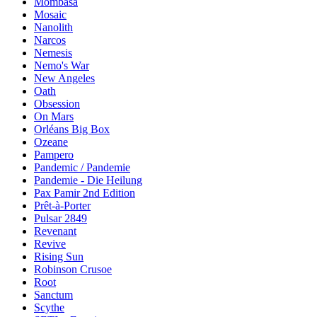
Mombasa
Mosaic
Nanolith
Narcos
Nemesis
Nemo's War
New Angeles
Oath
Obsession
On Mars
Orléans Big Box
Ozeane
Pampero
Pandemic / Pandemie
Pandemie - Die Heilung
Pax Pamir 2nd Edition
Prêt-à-Porter
Pulsar 2849
Revenant
Revive
Rising Sun
Robinson Crusoe
Root
Sanctum
Scythe