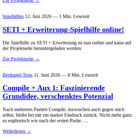
Zur Projektseite
→
Spielhilfen
12. Juni 2026
— 1 Min. Lesezeit
SETI + Erweiterung-Spielhilfe online!
Die Spielhilfe zu SETI + Erweiterung ist nun online und kann auf
der Projektseite heruntergeladen werden.
Zur Projektseite
→
Brettspiel-Tests
11. Juni 2026
— 8 Min. Lesezeit
Compile + Aux 1: Faszinierende
Grundidee, verschenktes Potenzial
Nach mehreren Partien Compile, inzwischen auch gegen mich
selbst, bleibt bei mir ein starker Eindruck zurück. Nicht mehr ganz
so euphorisch wie nach der ersten Partie, …
Weiterlesen
→