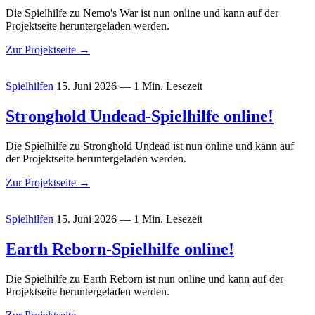
Die Spielhilfe zu Nemo's War ist nun online und kann auf der
Projektseite heruntergeladen werden.
Zur Projektseite
→
Spielhilfen
15. Juni 2026
— 1 Min. Lesezeit
Stronghold Undead-Spielhilfe online!
Die Spielhilfe zu Stronghold Undead ist nun online und kann auf
der Projektseite heruntergeladen werden.
Zur Projektseite
→
Spielhilfen
15. Juni 2026
— 1 Min. Lesezeit
Earth Reborn-Spielhilfe online!
Die Spielhilfe zu Earth Reborn ist nun online und kann auf der
Projektseite heruntergeladen werden.