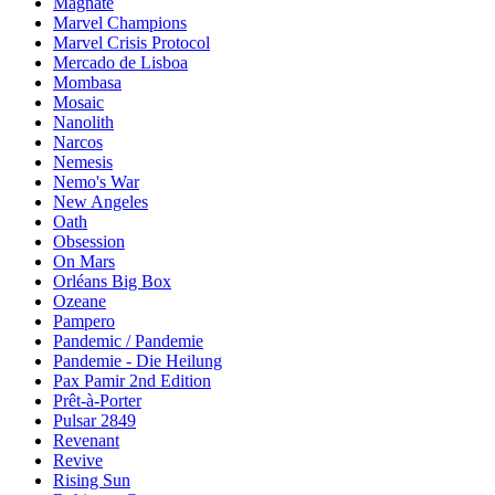
Magnate
Marvel Champions
Marvel Crisis Protocol
Mercado de Lisboa
Mombasa
Mosaic
Nanolith
Narcos
Nemesis
Nemo's War
New Angeles
Oath
Obsession
On Mars
Orléans Big Box
Ozeane
Pampero
Pandemic / Pandemie
Pandemie - Die Heilung
Pax Pamir 2nd Edition
Prêt-à-Porter
Pulsar 2849
Revenant
Revive
Rising Sun