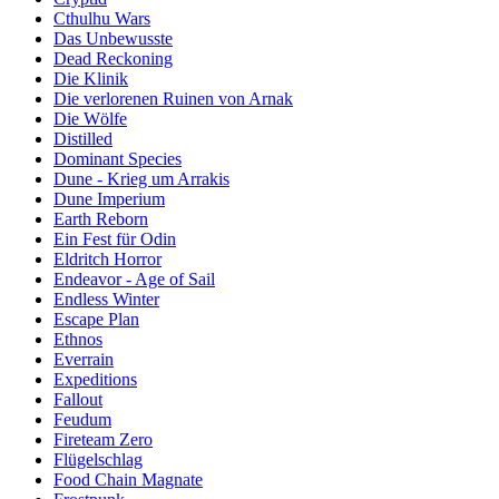
Cthulhu Wars
Das Unbewusste
Dead Reckoning
Die Klinik
Die verlorenen Ruinen von Arnak
Die Wölfe
Distilled
Dominant Species
Dune - Krieg um Arrakis
Dune Imperium
Earth Reborn
Ein Fest für Odin
Eldritch Horror
Endeavor - Age of Sail
Endless Winter
Escape Plan
Ethnos
Everrain
Expeditions
Fallout
Feudum
Fireteam Zero
Flügelschlag
Food Chain Magnate