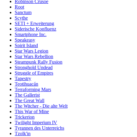
Robinson Crusoe
Root
Sanctum
Scythe
SETI + Erweiterung
Siderische Konfluenz
Smartphone Inc.
Speakeasy
Spirit Island
Star Wars Legion
Star Wars Rebellion
Steampunk Rally Fusion
Stronghold Undead
Struggle of Empires
Tapestry
Teotihuacán
Terraforming Mars
The Gallerist
The Great Wall
The Witcher - Die alte Welt
This War of Mine
Trickerion
Twilight Imperium IV
Tyrannen des Unterreichs
Tzolk'in