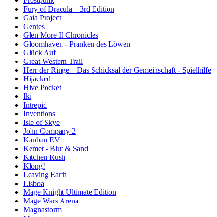
Frostpunk
Fury of Dracula – 3rd Edition
Gaia Project
Gentes
Glen More II Chronicles
Gloomhaven - Pranken des Löwen
Glück Auf
Great Western Trail
Herr der Ringe – Das Schicksal der Gemeinschaft - Spielhilfe
Hijacked
Hive Pocket
Iki
Intrepid
Inventions
Isle of Skye
John Company 2
Kanban EV
Kemet - Blut & Sand
Kitchen Rush
Klong!
Leaving Earth
Lisboa
Mage Knight Ultimate Edition
Mage Wars Arena
Magnastorm