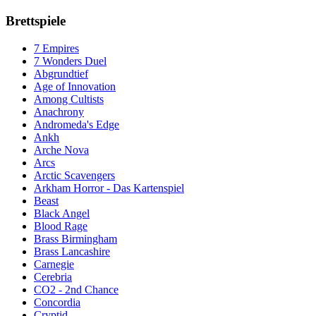
Brettspiele
7 Empires
7 Wonders Duel
Abgrundtief
Age of Innovation
Among Cultists
Anachrony
Andromeda's Edge
Ankh
Arche Nova
Arcs
Arctic Scavengers
Arkham Horror - Das Kartenspiel
Beast
Black Angel
Blood Rage
Brass Birmingham
Brass Lancashire
Carnegie
Cerebria
CO2 - 2nd Chance
Concordia
Cryptid