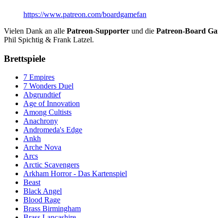
https://www.patreon.com/boardgamefan
Vielen Dank an alle
Patreon-Supporter
und die
Patreon-Board G
Phil Spichtig & Frank Latzel.
Brettspiele
7 Empires
7 Wonders Duel
Abgrundtief
Age of Innovation
Among Cultists
Anachrony
Andromeda's Edge
Ankh
Arche Nova
Arcs
Arctic Scavengers
Arkham Horror - Das Kartenspiel
Beast
Black Angel
Blood Rage
Brass Birmingham
Brass Lancashire