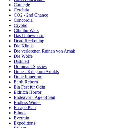
Carnegie
Cerebria
CO2 - 2nd Chance
Concordia
Cryptid
Cthulhu Wars
Das Unbewusste
Dead Reckoning
Die Klinik
Die verlorenen Ruinen von Arnak
Die Wölfe
Distilled
Dominant Species
Dune - Krieg um Arrakis
Dune Imperium
Earth Reborn
Ein Fest für Odin
Eldritch Horror
Endeavor - Age of Sail
Endless Winter
Escape Plan
Ethnos
Everrain
Expeditions