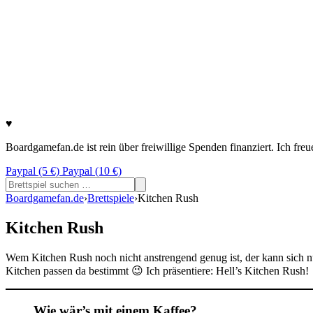
♥
Boardgamefan.de ist rein über freiwillige Spenden finanziert. Ich fre
Paypal (5 €)
Paypal (10 €)
Suchen
nach:
Boardgamefan.de
›
Brettspiele
›
Kitchen Rush
Kitchen Rush
Wem Kitchen Rush noch nicht anstrengend genug ist, der kann sich 
Kitchen passen da bestimmt 😉 Ich präsentiere: Hell’s Kitchen Rush!
Wie wär’s mit einem Kaffee?