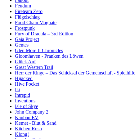
Fallout
Feudum
Fireteam Zero
Flügelschlag
Food Chain Magnate
Frostpunk
Fury of Dracula – 3rd Edition
Gaia Project
Gentes
Glen More II Chronicles
Gloomhaven - Pranken des Löwen
Glück Auf
Great Western Trail
Herr der Ringe – Das Schicksal der Gemeinschaft - Spielhilfe
Hijacked
Hive Pocket
Iki
Intrepid
Inventions
Isle of Skye
John Company 2
Kanban EV
Kemet - Blut & Sand
Kitchen Rush
Klong!