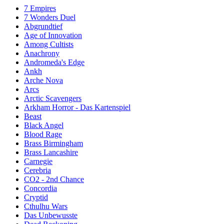
7 Empires
7 Wonders Duel
Abgrundtief
Age of Innovation
Among Cultists
Anachrony
Andromeda's Edge
Ankh
Arche Nova
Arcs
Arctic Scavengers
Arkham Horror - Das Kartenspiel
Beast
Black Angel
Blood Rage
Brass Birmingham
Brass Lancashire
Carnegie
Cerebria
CO2 - 2nd Chance
Concordia
Cryptid
Cthulhu Wars
Das Unbewusste