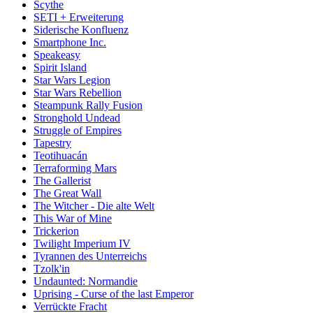
Scythe
SETI + Erweiterung
Siderische Konfluenz
Smartphone Inc.
Speakeasy
Spirit Island
Star Wars Legion
Star Wars Rebellion
Steampunk Rally Fusion
Stronghold Undead
Struggle of Empires
Tapestry
Teotihuacán
Terraforming Mars
The Gallerist
The Great Wall
The Witcher - Die alte Welt
This War of Mine
Trickerion
Twilight Imperium IV
Tyrannen des Unterreichs
Tzolk'in
Undaunted: Normandie
Uprising - Curse of the last Emperor
Verrückte Fracht