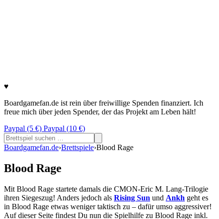
♥
Boardgamefan.de ist rein über freiwillige Spenden finanziert. Ich
freue mich über jeden Spender, der das Projekt am Leben hält!
Paypal (5 €)
Paypal (10 €)
Suchen
nach:
Boardgamefan.de
›
Brettspiele
›
Blood Rage
Blood Rage
Mit Blood Rage startete damals die CMON-Eric M. Lang-Trilogie
ihren Siegeszug! Anders jedoch als
Rising Sun
und
Ankh
geht es
in Blood Rage etwas weniger taktisch zu – dafür umso aggressiver!
Auf dieser Seite findest Du nun die Spielhilfe zu Blood Rage inkl.