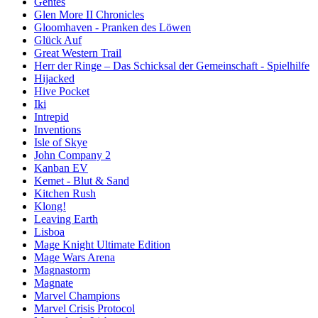
Gentes
Glen More II Chronicles
Gloomhaven - Pranken des Löwen
Glück Auf
Great Western Trail
Herr der Ringe – Das Schicksal der Gemeinschaft - Spielhilfe
Hijacked
Hive Pocket
Iki
Intrepid
Inventions
Isle of Skye
John Company 2
Kanban EV
Kemet - Blut & Sand
Kitchen Rush
Klong!
Leaving Earth
Lisboa
Mage Knight Ultimate Edition
Mage Wars Arena
Magnastorm
Magnate
Marvel Champions
Marvel Crisis Protocol