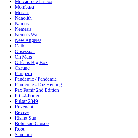
Mercado de Lisboa
Mombasa
Mosaic
Nanolith
Narcos
Nemesis
Nemo's War
New Angeles
Oath
Obsession
On Mars
Orléans Big Box
Ozeane
Pampero
Pandemic / Pandemie
Pandemie - Die Heilung
Pax Pamir 2nd Edition
Prêt-à-Porter
Pulsar 2849
Revenant
Revive
Rising Sun
Robinson Crusoe
Root
Sanctum