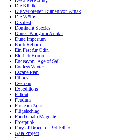
Dead Reckoning
Die Klinik
Die verlorenen Ruinen von Arnak
Die Wölfe
Distilled
Dominant Species
Dune - Krieg um Arrakis
Dune Imperium
Earth Reborn
Ein Fest für Odin
Eldritch Horror
Endeavor - Age of Sail
Endless Winter
Escape Plan
Ethnos
Everrain
Expeditions
Fallout
Feudum
Fireteam Zero
Flügelschlag
Food Chain Magnate
Frostpunk
Fury of Dracula – 3rd Edition
Gaia Project