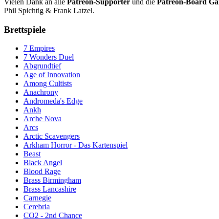
Vielen Dank an alle
Patreon-Supporter
und die
Patreon-Board G
Phil Spichtig & Frank Latzel.
Brettspiele
7 Empires
7 Wonders Duel
Abgrundtief
Age of Innovation
Among Cultists
Anachrony
Andromeda's Edge
Ankh
Arche Nova
Arcs
Arctic Scavengers
Arkham Horror - Das Kartenspiel
Beast
Black Angel
Blood Rage
Brass Birmingham
Brass Lancashire
Carnegie
Cerebria
CO2 - 2nd Chance