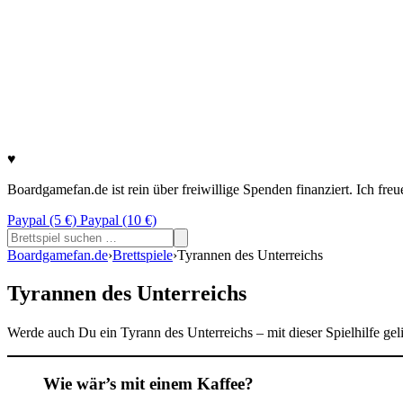
♥
Boardgamefan.de ist rein über freiwillige Spenden finanziert. Ich fre
Paypal (5 €)
Paypal (10 €)
Suchen
nach:
Boardgamefan.de
›
Brettspiele
›
Tyrannen des Unterreichs
Tyrannen des Unterreichs
Werde auch Du ein Tyrann des Unterreichs – mit dieser Spielhilfe gel
Wie wär’s mit einem Kaffee?