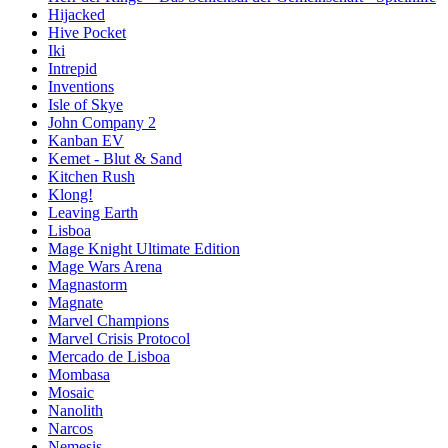
Hijacked
Hive Pocket
Iki
Intrepid
Inventions
Isle of Skye
John Company 2
Kanban EV
Kemet - Blut & Sand
Kitchen Rush
Klong!
Leaving Earth
Lisboa
Mage Knight Ultimate Edition
Mage Wars Arena
Magnastorm
Magnate
Marvel Champions
Marvel Crisis Protocol
Mercado de Lisboa
Mombasa
Mosaic
Nanolith
Narcos
Nemesis