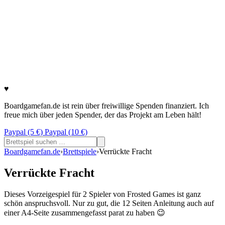
♥
Boardgamefan.de ist rein über freiwillige Spenden finanziert. Ich
freue mich über jeden Spender, der das Projekt am Leben hält!
Paypal (5 €)
Paypal (10 €)
Suchen
nach:
Boardgamefan.de
›
Brettspiele
›
Verrückte Fracht
Verrückte Fracht
Dieses Vorzeigespiel für 2 Spieler von Frosted Games ist ganz
schön anspruchsvoll. Nur zu gut, die 12 Seiten Anleitung auch auf
einer A4-Seite zusammengefasst parat zu haben 😉