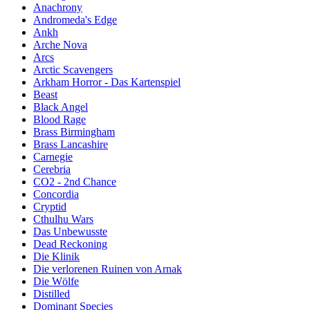
Anachrony
Andromeda's Edge
Ankh
Arche Nova
Arcs
Arctic Scavengers
Arkham Horror - Das Kartenspiel
Beast
Black Angel
Blood Rage
Brass Birmingham
Brass Lancashire
Carnegie
Cerebria
CO2 - 2nd Chance
Concordia
Cryptid
Cthulhu Wars
Das Unbewusste
Dead Reckoning
Die Klinik
Die verlorenen Ruinen von Arnak
Die Wölfe
Distilled
Dominant Species