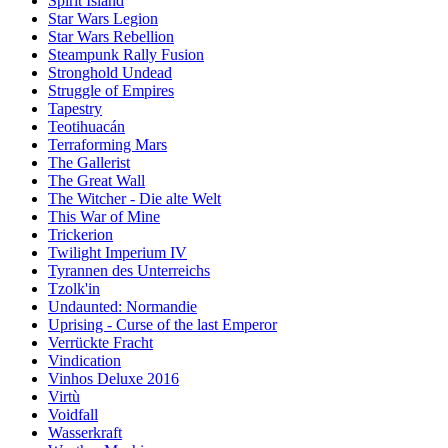
Spirit Island
Star Wars Legion
Star Wars Rebellion
Steampunk Rally Fusion
Stronghold Undead
Struggle of Empires
Tapestry
Teotihuacán
Terraforming Mars
The Gallerist
The Great Wall
The Witcher - Die alte Welt
This War of Mine
Trickerion
Twilight Imperium IV
Tyrannen des Unterreichs
Tzolk'in
Undaunted: Normandie
Uprising - Curse of the last Emperor
Verrückte Fracht
Vindication
Vinhos Deluxe 2016
Virtù
Voidfall
Wasserkraft