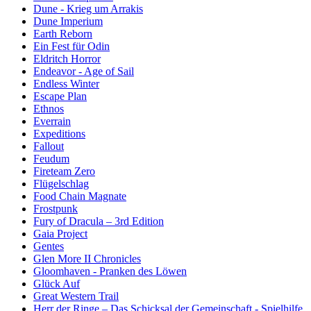
Dune - Krieg um Arrakis
Dune Imperium
Earth Reborn
Ein Fest für Odin
Eldritch Horror
Endeavor - Age of Sail
Endless Winter
Escape Plan
Ethnos
Everrain
Expeditions
Fallout
Feudum
Fireteam Zero
Flügelschlag
Food Chain Magnate
Frostpunk
Fury of Dracula – 3rd Edition
Gaia Project
Gentes
Glen More II Chronicles
Gloomhaven - Pranken des Löwen
Glück Auf
Great Western Trail
Herr der Ringe – Das Schicksal der Gemeinschaft - Spielhilfe