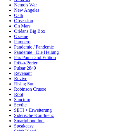
Nemo's War
New Angeles
Oath
Obsession
On Mars
Orléans Big Box
Ozeane
Pampero
Pandemic / Pandemie
Pandemie - Die Heilung
Pax Pamir 2nd Edition
Prêt-à-Porter
Pulsar 2849
Revenant
Revive
Rising Sun
Robinson Crusoe
Root
Sanctum
Scythe
SETI + Erweiterung
Siderische Konfluenz
Smartphone Inc.
Speakeasy