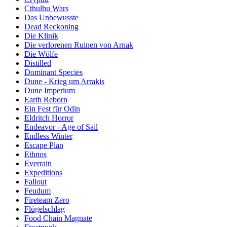
Cthulhu Wars
Das Unbewusste
Dead Reckoning
Die Klinik
Die verlorenen Ruinen von Arnak
Die Wölfe
Distilled
Dominant Species
Dune - Krieg um Arrakis
Dune Imperium
Earth Reborn
Ein Fest für Odin
Eldritch Horror
Endeavor - Age of Sail
Endless Winter
Escape Plan
Ethnos
Everrain
Expeditions
Fallout
Feudum
Fireteam Zero
Flügelschlag
Food Chain Magnate