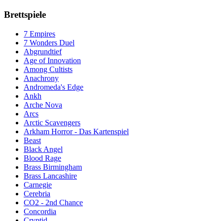
Brettspiele
7 Empires
7 Wonders Duel
Abgrundtief
Age of Innovation
Among Cultists
Anachrony
Andromeda's Edge
Ankh
Arche Nova
Arcs
Arctic Scavengers
Arkham Horror - Das Kartenspiel
Beast
Black Angel
Blood Rage
Brass Birmingham
Brass Lancashire
Carnegie
Cerebria
CO2 - 2nd Chance
Concordia
Cryptid