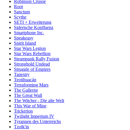
Robinson Crusoe
Root
Sanctum
Scythe
SETI + Erweiterung
Siderische Konfluenz
Smartphone Inc.
Speakeasy
Spirit Island
Star Wars Legion
Star Wars Rebellion
Steampunk Rally Fusion
Stronghold Undead
Struggle of Empires
Tapestry
Teotihuacán
Terraforming Mars
The Gallerist
The Great Wall
The Witcher - Die alte Welt
This War of Mine
Trickerion
Twilight Imperium IV
Tyrannen des Unterreichs
Tzolk'in