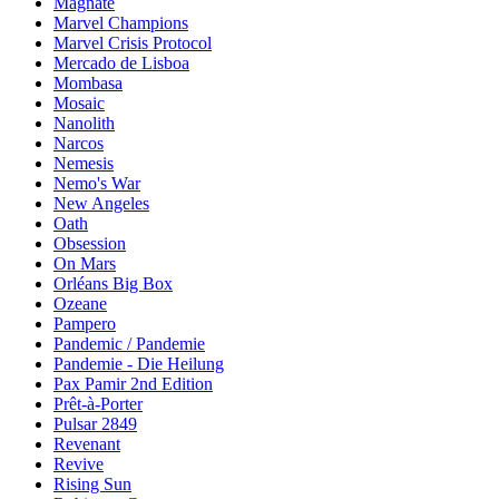
Magnate
Marvel Champions
Marvel Crisis Protocol
Mercado de Lisboa
Mombasa
Mosaic
Nanolith
Narcos
Nemesis
Nemo's War
New Angeles
Oath
Obsession
On Mars
Orléans Big Box
Ozeane
Pampero
Pandemic / Pandemie
Pandemie - Die Heilung
Pax Pamir 2nd Edition
Prêt-à-Porter
Pulsar 2849
Revenant
Revive
Rising Sun