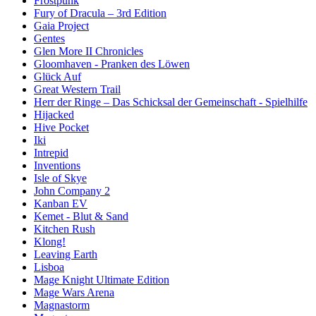
Frostpunk
Fury of Dracula – 3rd Edition
Gaia Project
Gentes
Glen More II Chronicles
Gloomhaven - Pranken des Löwen
Glück Auf
Great Western Trail
Herr der Ringe – Das Schicksal der Gemeinschaft - Spielhilfe
Hijacked
Hive Pocket
Iki
Intrepid
Inventions
Isle of Skye
John Company 2
Kanban EV
Kemet - Blut & Sand
Kitchen Rush
Klong!
Leaving Earth
Lisboa
Mage Knight Ultimate Edition
Mage Wars Arena
Magnastorm