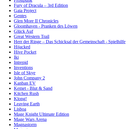
Frostpunk
Fury of Dracula – 3rd Edition
Gaia Project
Gentes
Glen More II Chronicles
Gloomhaven - Pranken des Löwen
Glück Auf
Great Western Trail
Herr der Ringe – Das Schicksal der Gemeinschaft - Spielhilfe
Hijacked
Hive Pocket
Iki
Intrepid
Inventions
Isle of Skye
John Company 2
Kanban EV
Kemet - Blut & Sand
Kitchen Rush
Klong!
Leaving Earth
Lisboa
Mage Knight Ultimate Edition
Mage Wars Arena
Magnastorm