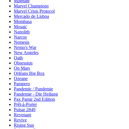
Magnate
Marvel Champions
Marvel Crisis Protocol
Mercado de Lisboa
Mombasa
Mosaic
Nanolith
Narcos
Nemesis
Nemo's War
New Angeles
Oath
Obsession
On Mars
Orléans Big Box
Ozeane
Pampero
Pandemic / Pandemie
Pandemie - Die Heilung
Pax Pamir 2nd Edition
Prêt-à-Porter
Pulsar 2849
Revenant
Revive
Rising Sun