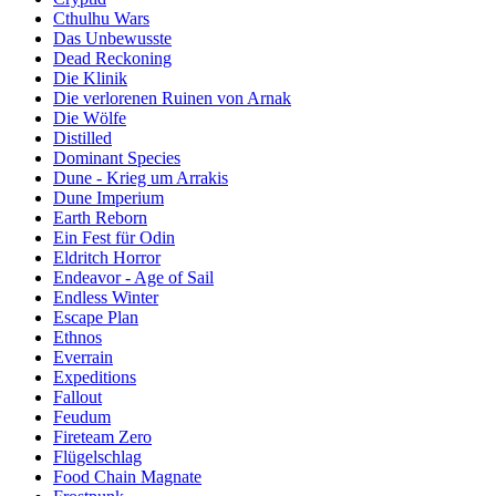
Cthulhu Wars
Das Unbewusste
Dead Reckoning
Die Klinik
Die verlorenen Ruinen von Arnak
Die Wölfe
Distilled
Dominant Species
Dune - Krieg um Arrakis
Dune Imperium
Earth Reborn
Ein Fest für Odin
Eldritch Horror
Endeavor - Age of Sail
Endless Winter
Escape Plan
Ethnos
Everrain
Expeditions
Fallout
Feudum
Fireteam Zero
Flügelschlag
Food Chain Magnate