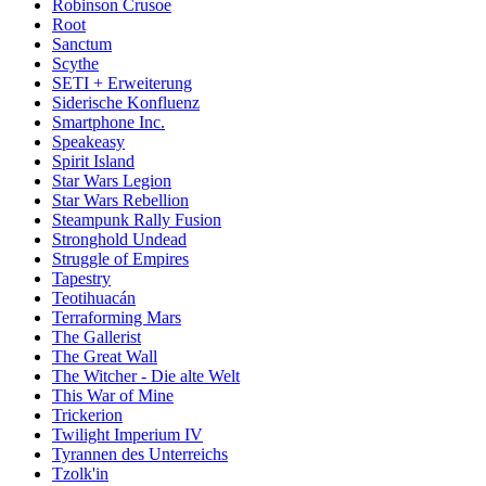
Robinson Crusoe
Root
Sanctum
Scythe
SETI + Erweiterung
Siderische Konfluenz
Smartphone Inc.
Speakeasy
Spirit Island
Star Wars Legion
Star Wars Rebellion
Steampunk Rally Fusion
Stronghold Undead
Struggle of Empires
Tapestry
Teotihuacán
Terraforming Mars
The Gallerist
The Great Wall
The Witcher - Die alte Welt
This War of Mine
Trickerion
Twilight Imperium IV
Tyrannen des Unterreichs
Tzolk'in