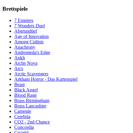
Brettspiele
7 Empires
7 Wonders Duel
Abgrundtief
Age of Innovation
Among Cultists
Anachrony
Andromeda's Edge
Ankh
Arche Nova
Arcs
Arctic Scavengers
Arkham Horror - Das Kartenspiel
Beast
Black Angel
Blood Rage
Brass Birmingham
Brass Lancashire
Carnegie
Cerebria
CO2 - 2nd Chance
Concordia
Cryptid