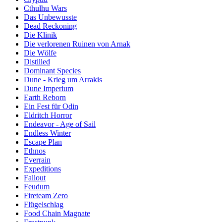
Cthulhu Wars
Das Unbewusste
Dead Reckoning
Die Klinik
Die verlorenen Ruinen von Arnak
Die Wölfe
Distilled
Dominant Species
Dune - Krieg um Arrakis
Dune Imperium
Earth Reborn
Ein Fest für Odin
Eldritch Horror
Endeavor - Age of Sail
Endless Winter
Escape Plan
Ethnos
Everrain
Expeditions
Fallout
Feudum
Fireteam Zero
Flügelschlag
Food Chain Magnate