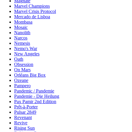
Magnate
Marvel Champions
Marvel Crisis Protocol
Mercado de Lisboa
Mombasa
Mosaic
Nanolith
Narcos
Nemesis
Nemo's War
New Angeles
Oath
Obsession
On Mars
Orléans Big Box
Ozeane
Pampero
Pandemic / Pandemie
Pandemie - Die Heilung
Pax Pamir 2nd Edition
Prêt-à-Porter
Pulsar 2849
Revenant
Revive
Rising Sun