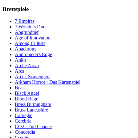
Brettspiele
7 Empires
7 Wonders Duel
Abgrundtief
Age of Innovation
Among Cultists
Anachrony
Andromeda's Edge
Ankh
Arche Nova
Arcs
Arctic Scavengers
Arkham Horror - Das Kartenspiel
Beast
Black Angel
Blood Rage
Brass Birmingham
Brass Lancashire
Carnegie
Cerebria
CO2 - 2nd Chance
Concordia
Cryptid