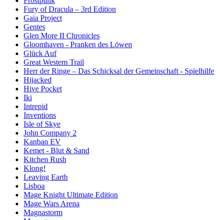
Frostpunk
Fury of Dracula – 3rd Edition
Gaia Project
Gentes
Glen More II Chronicles
Gloomhaven - Pranken des Löwen
Glück Auf
Great Western Trail
Herr der Ringe – Das Schicksal der Gemeinschaft - Spielhilfe
Hijacked
Hive Pocket
Iki
Intrepid
Inventions
Isle of Skye
John Company 2
Kanban EV
Kemet - Blut & Sand
Kitchen Rush
Klong!
Leaving Earth
Lisboa
Mage Knight Ultimate Edition
Mage Wars Arena
Magnastorm