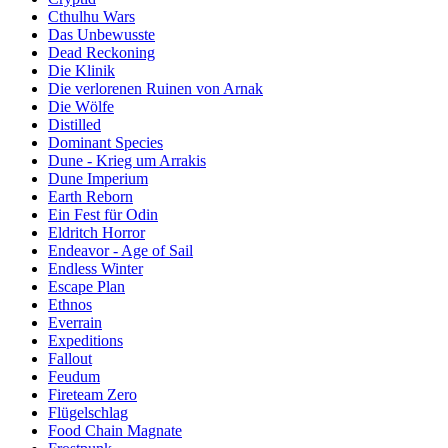
Cthulhu Wars
Das Unbewusste
Dead Reckoning
Die Klinik
Die verlorenen Ruinen von Arnak
Die Wölfe
Distilled
Dominant Species
Dune - Krieg um Arrakis
Dune Imperium
Earth Reborn
Ein Fest für Odin
Eldritch Horror
Endeavor - Age of Sail
Endless Winter
Escape Plan
Ethnos
Everrain
Expeditions
Fallout
Feudum
Fireteam Zero
Flügelschlag
Food Chain Magnate