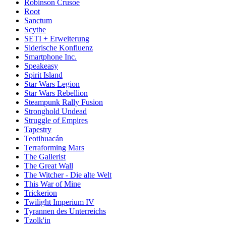
Robinson Crusoe
Root
Sanctum
Scythe
SETI + Erweiterung
Siderische Konfluenz
Smartphone Inc.
Speakeasy
Spirit Island
Star Wars Legion
Star Wars Rebellion
Steampunk Rally Fusion
Stronghold Undead
Struggle of Empires
Tapestry
Teotihuacán
Terraforming Mars
The Gallerist
The Great Wall
The Witcher - Die alte Welt
This War of Mine
Trickerion
Twilight Imperium IV
Tyrannen des Unterreichs
Tzolk'in