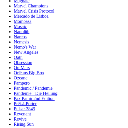
Magnate
Marvel Champions
Marvel Crisis Protocol
Mercado de Lisboa
Mombasa
Mosaic
Nanolith
Narcos
Nemesis
Nemo's War
New Angeles
Oath
Obsession
On Mars
Orléans Big Box
Ozeane
Pampero
Pandemic / Pandemie
Pandemie - Die Heilung
Pax Pamir 2nd Edition
Prêt-à-Porter
Pulsar 2849
Revenant
Revive
Rising Sun