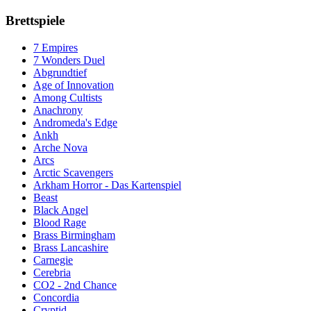
Brettspiele
7 Empires
7 Wonders Duel
Abgrundtief
Age of Innovation
Among Cultists
Anachrony
Andromeda's Edge
Ankh
Arche Nova
Arcs
Arctic Scavengers
Arkham Horror - Das Kartenspiel
Beast
Black Angel
Blood Rage
Brass Birmingham
Brass Lancashire
Carnegie
Cerebria
CO2 - 2nd Chance
Concordia
Cryptid