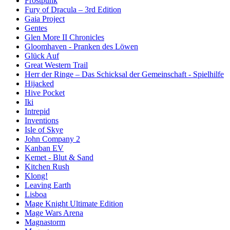
Frostpunk
Fury of Dracula – 3rd Edition
Gaia Project
Gentes
Glen More II Chronicles
Gloomhaven - Pranken des Löwen
Glück Auf
Great Western Trail
Herr der Ringe – Das Schicksal der Gemeinschaft - Spielhilfe
Hijacked
Hive Pocket
Iki
Intrepid
Inventions
Isle of Skye
John Company 2
Kanban EV
Kemet - Blut & Sand
Kitchen Rush
Klong!
Leaving Earth
Lisboa
Mage Knight Ultimate Edition
Mage Wars Arena
Magnastorm