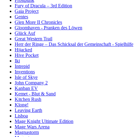
Frostpunk
Fury of Dracula – 3rd Edition
Gaia Project
Gentes
Glen More II Chronicles
Gloomhaven - Pranken des Löwen
Glück Auf
Great Western Trail
Herr der Ringe – Das Schicksal der Gemeinschaft - Spielhilfe
Hijacked
Hive Pocket
Iki
Intrepid
Inventions
Isle of Skye
John Company 2
Kanban EV
Kemet - Blut & Sand
Kitchen Rush
Klong!
Leaving Earth
Lisboa
Mage Knight Ultimate Edition
Mage Wars Arena
Magnastorm