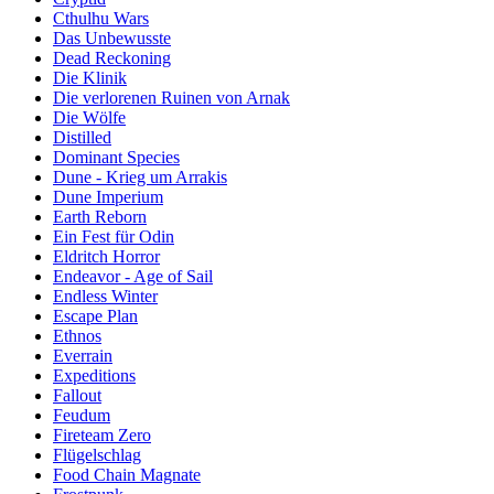
Cthulhu Wars
Das Unbewusste
Dead Reckoning
Die Klinik
Die verlorenen Ruinen von Arnak
Die Wölfe
Distilled
Dominant Species
Dune - Krieg um Arrakis
Dune Imperium
Earth Reborn
Ein Fest für Odin
Eldritch Horror
Endeavor - Age of Sail
Endless Winter
Escape Plan
Ethnos
Everrain
Expeditions
Fallout
Feudum
Fireteam Zero
Flügelschlag
Food Chain Magnate