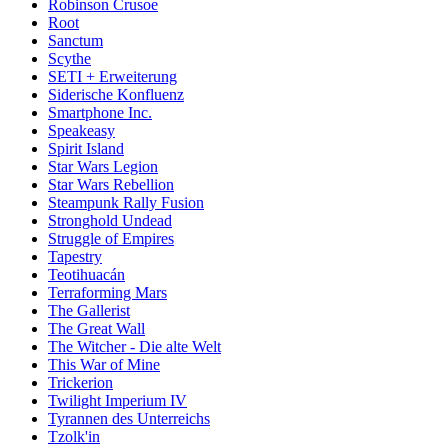
Robinson Crusoe
Root
Sanctum
Scythe
SETI + Erweiterung
Siderische Konfluenz
Smartphone Inc.
Speakeasy
Spirit Island
Star Wars Legion
Star Wars Rebellion
Steampunk Rally Fusion
Stronghold Undead
Struggle of Empires
Tapestry
Teotihuacán
Terraforming Mars
The Gallerist
The Great Wall
The Witcher - Die alte Welt
This War of Mine
Trickerion
Twilight Imperium IV
Tyrannen des Unterreichs
Tzolk'in