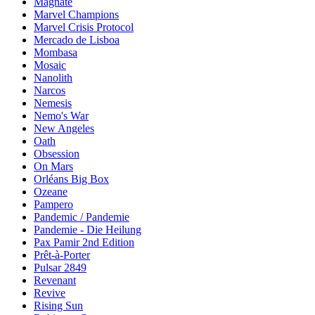
Magnate
Marvel Champions
Marvel Crisis Protocol
Mercado de Lisboa
Mombasa
Mosaic
Nanolith
Narcos
Nemesis
Nemo's War
New Angeles
Oath
Obsession
On Mars
Orléans Big Box
Ozeane
Pampero
Pandemic / Pandemie
Pandemie - Die Heilung
Pax Pamir 2nd Edition
Prêt-à-Porter
Pulsar 2849
Revenant
Revive
Rising Sun