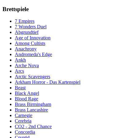
Brettspiele
7 Empires
7 Wonders Duel
Abgrundtief
Age of Innovation
Among Cultists
Anachrony
Andromeda's Edge
Ankh
Arche Nova
Arcs
Arctic Scavengers
Arkham Horror - Das Kartenspiel
Beast
Black Angel
Blood Rage
Brass Birmingham
Brass Lancashire
Carnegie
Cerebria
CO2 - 2nd Chance
Concordia
Cryptid