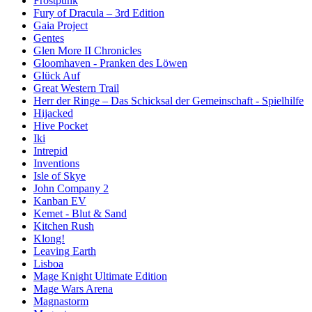
Frostpunk
Fury of Dracula – 3rd Edition
Gaia Project
Gentes
Glen More II Chronicles
Gloomhaven - Pranken des Löwen
Glück Auf
Great Western Trail
Herr der Ringe – Das Schicksal der Gemeinschaft - Spielhilfe
Hijacked
Hive Pocket
Iki
Intrepid
Inventions
Isle of Skye
John Company 2
Kanban EV
Kemet - Blut & Sand
Kitchen Rush
Klong!
Leaving Earth
Lisboa
Mage Knight Ultimate Edition
Mage Wars Arena
Magnastorm