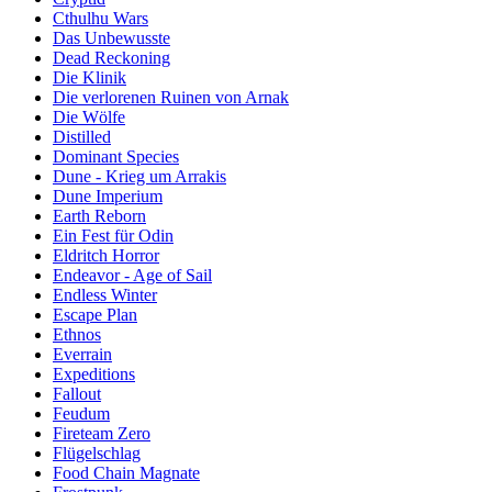
Cthulhu Wars
Das Unbewusste
Dead Reckoning
Die Klinik
Die verlorenen Ruinen von Arnak
Die Wölfe
Distilled
Dominant Species
Dune - Krieg um Arrakis
Dune Imperium
Earth Reborn
Ein Fest für Odin
Eldritch Horror
Endeavor - Age of Sail
Endless Winter
Escape Plan
Ethnos
Everrain
Expeditions
Fallout
Feudum
Fireteam Zero
Flügelschlag
Food Chain Magnate