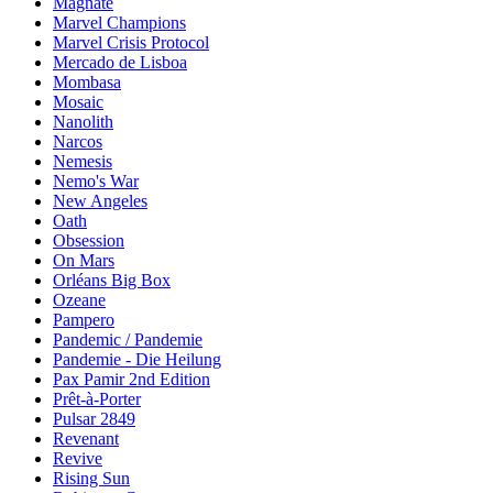
Magnate
Marvel Champions
Marvel Crisis Protocol
Mercado de Lisboa
Mombasa
Mosaic
Nanolith
Narcos
Nemesis
Nemo's War
New Angeles
Oath
Obsession
On Mars
Orléans Big Box
Ozeane
Pampero
Pandemic / Pandemie
Pandemie - Die Heilung
Pax Pamir 2nd Edition
Prêt-à-Porter
Pulsar 2849
Revenant
Revive
Rising Sun