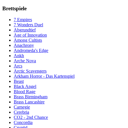
Brettspiele
7 Empires
7 Wonders Duel
Abgrundtief
Age of Innovation
Among Cultists
Anachrony
Andromeda's Edge
Ankh
Arche Nova
Arcs
Arctic Scavengers
Arkham Horror - Das Kartenspiel
Beast
Black Angel
Blood Rage
Brass Birmingham
Brass Lancashire
Carnegie
Cerebria
CO2 - 2nd Chance
Concordia
Cryptid