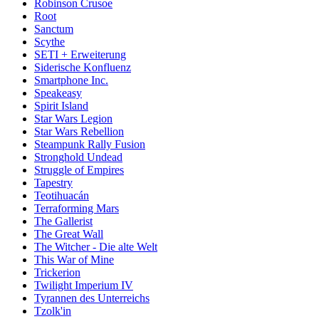
Robinson Crusoe
Root
Sanctum
Scythe
SETI + Erweiterung
Siderische Konfluenz
Smartphone Inc.
Speakeasy
Spirit Island
Star Wars Legion
Star Wars Rebellion
Steampunk Rally Fusion
Stronghold Undead
Struggle of Empires
Tapestry
Teotihuacán
Terraforming Mars
The Gallerist
The Great Wall
The Witcher - Die alte Welt
This War of Mine
Trickerion
Twilight Imperium IV
Tyrannen des Unterreichs
Tzolk'in