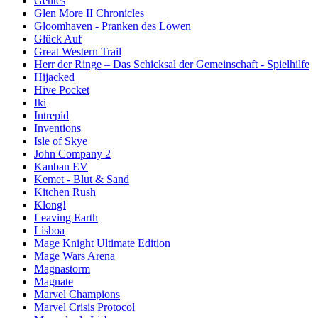
Gentes
Glen More II Chronicles
Gloomhaven - Pranken des Löwen
Glück Auf
Great Western Trail
Herr der Ringe – Das Schicksal der Gemeinschaft - Spielhilfe
Hijacked
Hive Pocket
Iki
Intrepid
Inventions
Isle of Skye
John Company 2
Kanban EV
Kemet - Blut & Sand
Kitchen Rush
Klong!
Leaving Earth
Lisboa
Mage Knight Ultimate Edition
Mage Wars Arena
Magnastorm
Magnate
Marvel Champions
Marvel Crisis Protocol