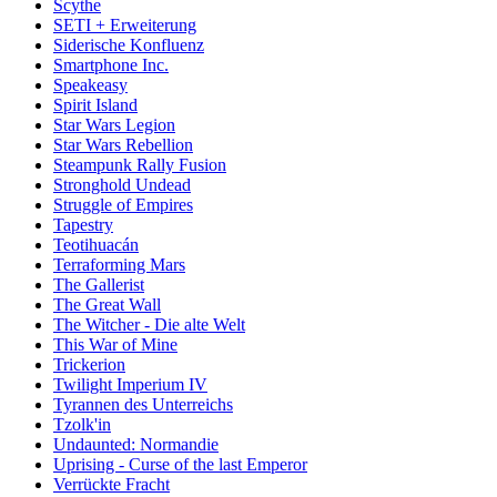
Scythe
SETI + Erweiterung
Siderische Konfluenz
Smartphone Inc.
Speakeasy
Spirit Island
Star Wars Legion
Star Wars Rebellion
Steampunk Rally Fusion
Stronghold Undead
Struggle of Empires
Tapestry
Teotihuacán
Terraforming Mars
The Gallerist
The Great Wall
The Witcher - Die alte Welt
This War of Mine
Trickerion
Twilight Imperium IV
Tyrannen des Unterreichs
Tzolk'in
Undaunted: Normandie
Uprising - Curse of the last Emperor
Verrückte Fracht