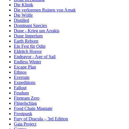
Die Klinik
Die verlorenen Ruinen von Arnak
Die Wölfe
Distilled
Dominant Species
Dune - Krieg um Arrakis
Dune Imperium
Earth Reborn
Ein Fest für Odin
Eldritch Horror
Endeavor - Age of Sail
Endless Winter
Escape Plan
Ethnos
Everrain
Expeditions
Fallout
Feudum
Fireteam Zero
Flügelschlag
Food Chain Magnate
Frostpunk
Fury of Dracula – 3rd Edition
Gaia Project