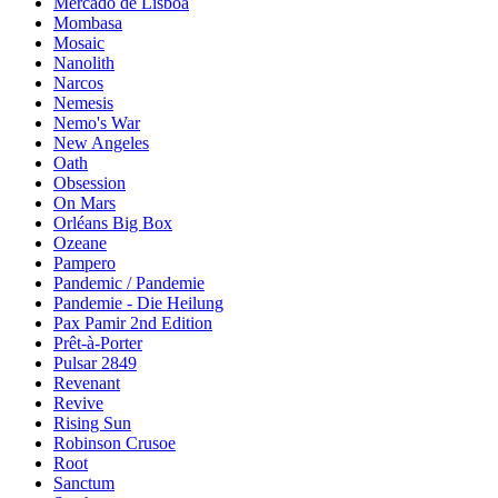
Mercado de Lisboa
Mombasa
Mosaic
Nanolith
Narcos
Nemesis
Nemo's War
New Angeles
Oath
Obsession
On Mars
Orléans Big Box
Ozeane
Pampero
Pandemic / Pandemie
Pandemie - Die Heilung
Pax Pamir 2nd Edition
Prêt-à-Porter
Pulsar 2849
Revenant
Revive
Rising Sun
Robinson Crusoe
Root
Sanctum