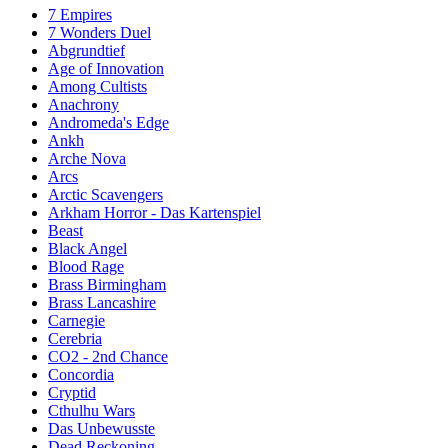
7 Empires
7 Wonders Duel
Abgrundtief
Age of Innovation
Among Cultists
Anachrony
Andromeda's Edge
Ankh
Arche Nova
Arcs
Arctic Scavengers
Arkham Horror - Das Kartenspiel
Beast
Black Angel
Blood Rage
Brass Birmingham
Brass Lancashire
Carnegie
Cerebria
CO2 - 2nd Chance
Concordia
Cryptid
Cthulhu Wars
Das Unbewusste
Dead Reckoning