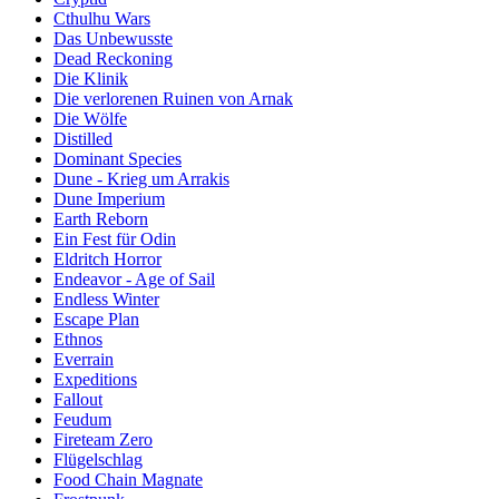
Cthulhu Wars
Das Unbewusste
Dead Reckoning
Die Klinik
Die verlorenen Ruinen von Arnak
Die Wölfe
Distilled
Dominant Species
Dune - Krieg um Arrakis
Dune Imperium
Earth Reborn
Ein Fest für Odin
Eldritch Horror
Endeavor - Age of Sail
Endless Winter
Escape Plan
Ethnos
Everrain
Expeditions
Fallout
Feudum
Fireteam Zero
Flügelschlag
Food Chain Magnate