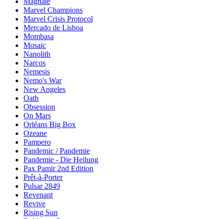
Magnate
Marvel Champions
Marvel Crisis Protocol
Mercado de Lisboa
Mombasa
Mosaic
Nanolith
Narcos
Nemesis
Nemo's War
New Angeles
Oath
Obsession
On Mars
Orléans Big Box
Ozeane
Pampero
Pandemic / Pandemie
Pandemie - Die Heilung
Pax Pamir 2nd Edition
Prêt-à-Porter
Pulsar 2849
Revenant
Revive
Rising Sun