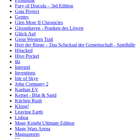
Frostpunk
Fury of Dracula – 3rd Edition
Gaia Project
Gentes
Glen More II Chronicles
Gloomhaven - Pranken des Löwen
Glück Auf
Great Western Trail
Herr der Ringe – Das Schicksal der Gemeinschaft - Spielhilfe
Hijacked
Hive Pocket
Iki
Intrepid
Inventions
Isle of Skye
John Company 2
Kanban EV
Kemet - Blut & Sand
Kitchen Rush
Klong!
Leaving Earth
Lisboa
Mage Knight Ultimate Edition
Mage Wars Arena
Magnastorm