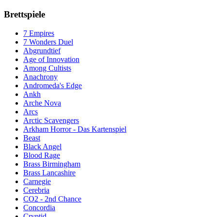
Brettspiele
7 Empires
7 Wonders Duel
Abgrundtief
Age of Innovation
Among Cultists
Anachrony
Andromeda's Edge
Ankh
Arche Nova
Arcs
Arctic Scavengers
Arkham Horror - Das Kartenspiel
Beast
Black Angel
Blood Rage
Brass Birmingham
Brass Lancashire
Carnegie
Cerebria
CO2 - 2nd Chance
Concordia
Cryptid