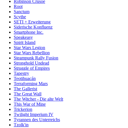
Robinson Crusoe
Root
Sanctum
Scythe
SETI + Erweiterung
Siderische Konfluenz
Smartphone Inc.
Speakeasy
Spirit Island
Star Wars Legion
Star Wars Rebellion
Steampunk Rally Fusion
Stronghold Undead
Struggle of Empires
Tapestry
Teotihuacán
Terraforming Mars
The Gallerist
The Great Wall
The Witcher - Die alte Welt
This War of Mine
Trickerion
Twilight Imperium IV
Tyrannen des Unterreichs
Tzolk'in