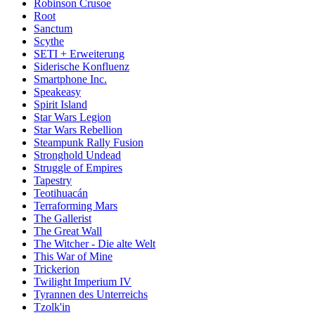
Robinson Crusoe
Root
Sanctum
Scythe
SETI + Erweiterung
Siderische Konfluenz
Smartphone Inc.
Speakeasy
Spirit Island
Star Wars Legion
Star Wars Rebellion
Steampunk Rally Fusion
Stronghold Undead
Struggle of Empires
Tapestry
Teotihuacán
Terraforming Mars
The Gallerist
The Great Wall
The Witcher - Die alte Welt
This War of Mine
Trickerion
Twilight Imperium IV
Tyrannen des Unterreichs
Tzolk'in