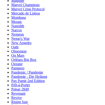
Magnate
Marvel Champions
Marvel Crisis Protocol
Mercado de Lisboa
Mombasa
Mosaic
Nanolith
Narcos
Nemesis
Nemo's War
New Angeles
Oath
Obsession
On Mars
Orléans Big Box
Ozeane
Pampero
Pandemic / Pandemie
Pandemie - Die Heilung
Pax Pamir 2nd Edition
Prêt-à-Porter
Pulsar 2849
Revenant
Revive
Rising Sun