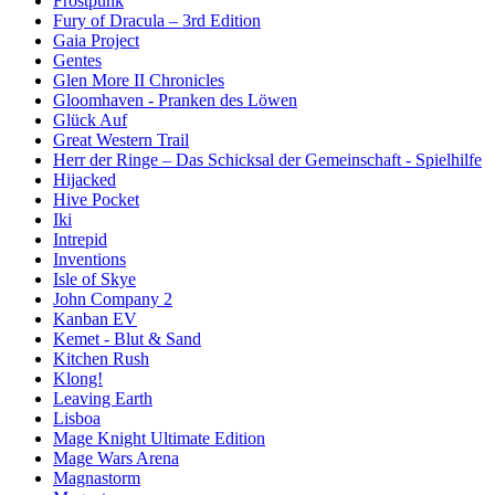
Frostpunk
Fury of Dracula – 3rd Edition
Gaia Project
Gentes
Glen More II Chronicles
Gloomhaven - Pranken des Löwen
Glück Auf
Great Western Trail
Herr der Ringe – Das Schicksal der Gemeinschaft - Spielhilfe
Hijacked
Hive Pocket
Iki
Intrepid
Inventions
Isle of Skye
John Company 2
Kanban EV
Kemet - Blut & Sand
Kitchen Rush
Klong!
Leaving Earth
Lisboa
Mage Knight Ultimate Edition
Mage Wars Arena
Magnastorm