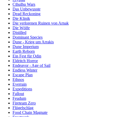
Cthulhu Wars
Das Unbewusste
Dead Reckoning
Die Klinik
Die verlorenen Ruinen von Arnak
Die Wölfe
Distilled
Dominant Species
Dune - Krieg um Arrakis
Dune Imperium
Earth Reborn
Ein Fest für Odin
Eldritch Horror
Endeavor - Age of Sail
Endless Winter
Escape Plan
Ethnos
Everrain
Expeditions
Fallout
Feudum
Fireteam Zero
Flügelschlag
Food Chain Magnate