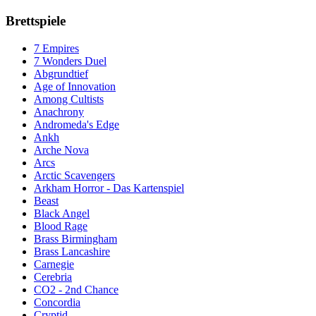
Brettspiele
7 Empires
7 Wonders Duel
Abgrundtief
Age of Innovation
Among Cultists
Anachrony
Andromeda's Edge
Ankh
Arche Nova
Arcs
Arctic Scavengers
Arkham Horror - Das Kartenspiel
Beast
Black Angel
Blood Rage
Brass Birmingham
Brass Lancashire
Carnegie
Cerebria
CO2 - 2nd Chance
Concordia
Cryptid