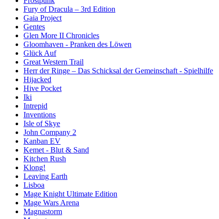
Frostpunk
Fury of Dracula – 3rd Edition
Gaia Project
Gentes
Glen More II Chronicles
Gloomhaven - Pranken des Löwen
Glück Auf
Great Western Trail
Herr der Ringe – Das Schicksal der Gemeinschaft - Spielhilfe
Hijacked
Hive Pocket
Iki
Intrepid
Inventions
Isle of Skye
John Company 2
Kanban EV
Kemet - Blut & Sand
Kitchen Rush
Klong!
Leaving Earth
Lisboa
Mage Knight Ultimate Edition
Mage Wars Arena
Magnastorm