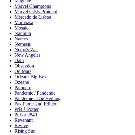
Magnate
Marvel Champions
Marvel Crisis Protocol
Mercado de Lisboa
Mombasa
Mosaic
Nanolith
Narcos
Nemesis
Nemo's War
New Angeles
Oath
Obsession
On Mars
Orléans Big Box
Ozeane
Pampero
Pandemic / Pandemie
Pandemie - Die Heilung
Pax Pamir 2nd Edition
Prêt-à-Porter
Pulsar 2849
Revenant
Revive
Rising Sun