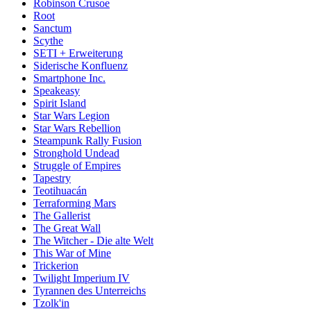
Robinson Crusoe
Root
Sanctum
Scythe
SETI + Erweiterung
Siderische Konfluenz
Smartphone Inc.
Speakeasy
Spirit Island
Star Wars Legion
Star Wars Rebellion
Steampunk Rally Fusion
Stronghold Undead
Struggle of Empires
Tapestry
Teotihuacán
Terraforming Mars
The Gallerist
The Great Wall
The Witcher - Die alte Welt
This War of Mine
Trickerion
Twilight Imperium IV
Tyrannen des Unterreichs
Tzolk'in