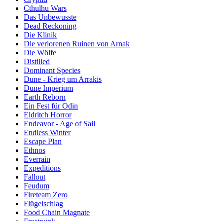
Cthulhu Wars
Das Unbewusste
Dead Reckoning
Die Klinik
Die verlorenen Ruinen von Arnak
Die Wölfe
Distilled
Dominant Species
Dune - Krieg um Arrakis
Dune Imperium
Earth Reborn
Ein Fest für Odin
Eldritch Horror
Endeavor - Age of Sail
Endless Winter
Escape Plan
Ethnos
Everrain
Expeditions
Fallout
Feudum
Fireteam Zero
Flügelschlag
Food Chain Magnate