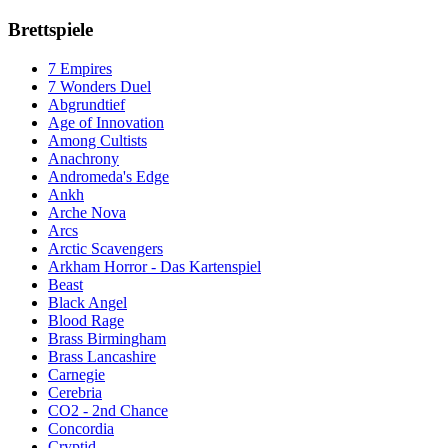
Brettspiele
7 Empires
7 Wonders Duel
Abgrundtief
Age of Innovation
Among Cultists
Anachrony
Andromeda's Edge
Ankh
Arche Nova
Arcs
Arctic Scavengers
Arkham Horror - Das Kartenspiel
Beast
Black Angel
Blood Rage
Brass Birmingham
Brass Lancashire
Carnegie
Cerebria
CO2 - 2nd Chance
Concordia
Cryptid