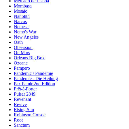
Mercado de Lisboa
Mombasa
Mosaic
Nanolith
Narcos
Nemesis
Nemo's War
New Angeles
Oath
Obsession
On Mars
Orléans Big Box
Ozeane
Pampero
Pandemic / Pandemie
Pandemie - Die Heilung
Pax Pamir 2nd Edition
Prêt-à-Porter
Pulsar 2849
Revenant
Revive
Rising Sun
Robinson Crusoe
Root
Sanctum