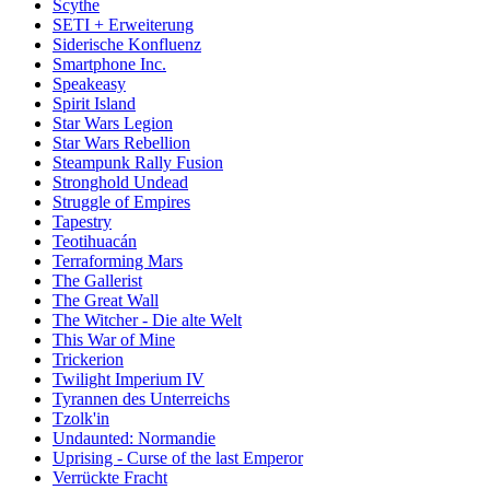
Scythe
SETI + Erweiterung
Siderische Konfluenz
Smartphone Inc.
Speakeasy
Spirit Island
Star Wars Legion
Star Wars Rebellion
Steampunk Rally Fusion
Stronghold Undead
Struggle of Empires
Tapestry
Teotihuacán
Terraforming Mars
The Gallerist
The Great Wall
The Witcher - Die alte Welt
This War of Mine
Trickerion
Twilight Imperium IV
Tyrannen des Unterreichs
Tzolk'in
Undaunted: Normandie
Uprising - Curse of the last Emperor
Verrückte Fracht