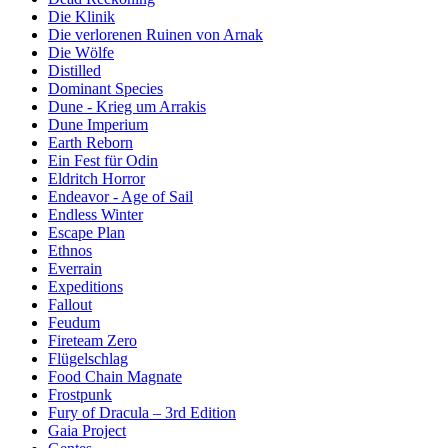
Die Klinik
Die verlorenen Ruinen von Arnak
Die Wölfe
Distilled
Dominant Species
Dune - Krieg um Arrakis
Dune Imperium
Earth Reborn
Ein Fest für Odin
Eldritch Horror
Endeavor - Age of Sail
Endless Winter
Escape Plan
Ethnos
Everrain
Expeditions
Fallout
Feudum
Fireteam Zero
Flügelschlag
Food Chain Magnate
Frostpunk
Fury of Dracula – 3rd Edition
Gaia Project