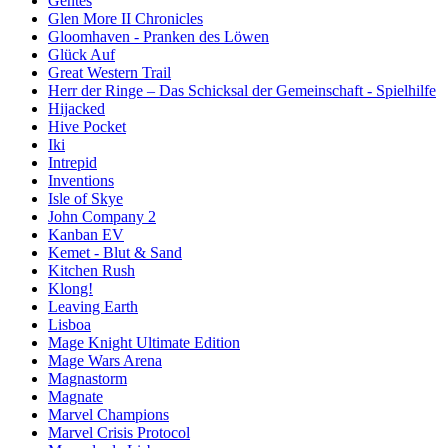
Gentes
Glen More II Chronicles
Gloomhaven - Pranken des Löwen
Glück Auf
Great Western Trail
Herr der Ringe – Das Schicksal der Gemeinschaft - Spielhilfe
Hijacked
Hive Pocket
Iki
Intrepid
Inventions
Isle of Skye
John Company 2
Kanban EV
Kemet - Blut & Sand
Kitchen Rush
Klong!
Leaving Earth
Lisboa
Mage Knight Ultimate Edition
Mage Wars Arena
Magnastorm
Magnate
Marvel Champions
Marvel Crisis Protocol