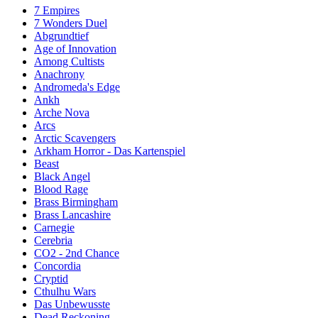
7 Empires
7 Wonders Duel
Abgrundtief
Age of Innovation
Among Cultists
Anachrony
Andromeda's Edge
Ankh
Arche Nova
Arcs
Arctic Scavengers
Arkham Horror - Das Kartenspiel
Beast
Black Angel
Blood Rage
Brass Birmingham
Brass Lancashire
Carnegie
Cerebria
CO2 - 2nd Chance
Concordia
Cryptid
Cthulhu Wars
Das Unbewusste
Dead Reckoning