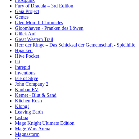
Frostpunk
Fury of Dracula – 3rd Edition
Gaia Project
Gentes
Glen More II Chronicles
Gloomhaven - Pranken des Löwen
Glück Auf
Great Western Trail
Herr der Ringe – Das Schicksal der Gemeinschaft - Spielhilfe
Hijacked
Hive Pocket
Iki
Intrepid
Inventions
Isle of Skye
John Company 2
Kanban EV
Kemet - Blut & Sand
Kitchen Rush
Klong!
Leaving Earth
Lisboa
Mage Knight Ultimate Edition
Mage Wars Arena
Magnastorm