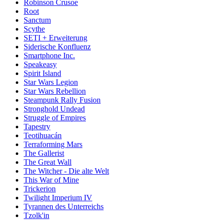
Robinson Crusoe
Root
Sanctum
Scythe
SETI + Erweiterung
Siderische Konfluenz
Smartphone Inc.
Speakeasy
Spirit Island
Star Wars Legion
Star Wars Rebellion
Steampunk Rally Fusion
Stronghold Undead
Struggle of Empires
Tapestry
Teotihuacán
Terraforming Mars
The Gallerist
The Great Wall
The Witcher - Die alte Welt
This War of Mine
Trickerion
Twilight Imperium IV
Tyrannen des Unterreichs
Tzolk'in