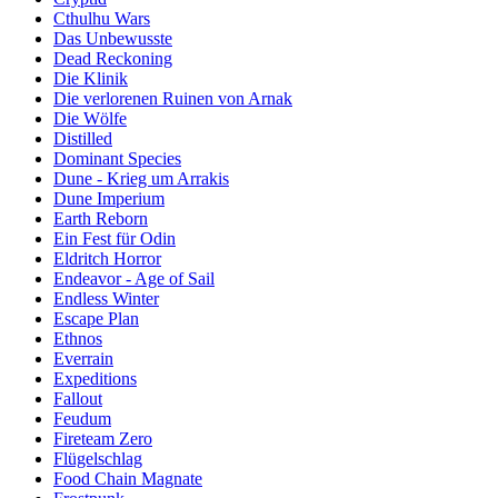
Cthulhu Wars
Das Unbewusste
Dead Reckoning
Die Klinik
Die verlorenen Ruinen von Arnak
Die Wölfe
Distilled
Dominant Species
Dune - Krieg um Arrakis
Dune Imperium
Earth Reborn
Ein Fest für Odin
Eldritch Horror
Endeavor - Age of Sail
Endless Winter
Escape Plan
Ethnos
Everrain
Expeditions
Fallout
Feudum
Fireteam Zero
Flügelschlag
Food Chain Magnate