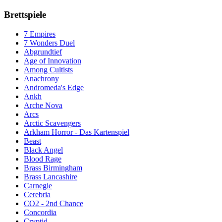
Brettspiele
7 Empires
7 Wonders Duel
Abgrundtief
Age of Innovation
Among Cultists
Anachrony
Andromeda's Edge
Ankh
Arche Nova
Arcs
Arctic Scavengers
Arkham Horror - Das Kartenspiel
Beast
Black Angel
Blood Rage
Brass Birmingham
Brass Lancashire
Carnegie
Cerebria
CO2 - 2nd Chance
Concordia
Cryptid