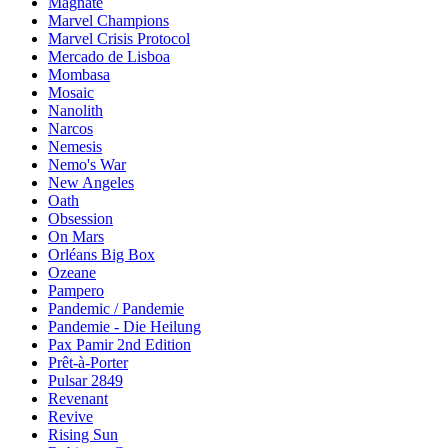
Magnate
Marvel Champions
Marvel Crisis Protocol
Mercado de Lisboa
Mombasa
Mosaic
Nanolith
Narcos
Nemesis
Nemo's War
New Angeles
Oath
Obsession
On Mars
Orléans Big Box
Ozeane
Pampero
Pandemic / Pandemie
Pandemie - Die Heilung
Pax Pamir 2nd Edition
Prêt-à-Porter
Pulsar 2849
Revenant
Revive
Rising Sun