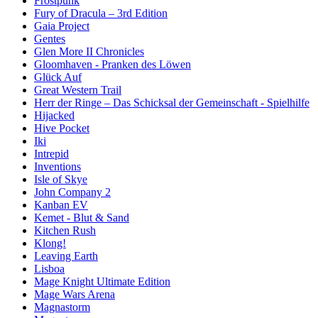
Frostpunk
Fury of Dracula – 3rd Edition
Gaia Project
Gentes
Glen More II Chronicles
Gloomhaven - Pranken des Löwen
Glück Auf
Great Western Trail
Herr der Ringe – Das Schicksal der Gemeinschaft - Spielhilfe
Hijacked
Hive Pocket
Iki
Intrepid
Inventions
Isle of Skye
John Company 2
Kanban EV
Kemet - Blut & Sand
Kitchen Rush
Klong!
Leaving Earth
Lisboa
Mage Knight Ultimate Edition
Mage Wars Arena
Magnastorm