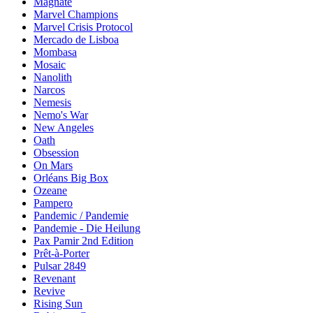
Magnate
Marvel Champions
Marvel Crisis Protocol
Mercado de Lisboa
Mombasa
Mosaic
Nanolith
Narcos
Nemesis
Nemo's War
New Angeles
Oath
Obsession
On Mars
Orléans Big Box
Ozeane
Pampero
Pandemic / Pandemie
Pandemie - Die Heilung
Pax Pamir 2nd Edition
Prêt-à-Porter
Pulsar 2849
Revenant
Revive
Rising Sun