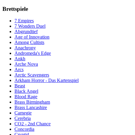
Brettspiele
7 Empires
7 Wonders Duel
Abgrundtief
Age of Innovation
Among Cultists
Anachrony
Andromeda's Edge
Ankh
Arche Nova
Arcs
Arctic Scavengers
Arkham Horror - Das Kartenspiel
Beast
Black Angel
Blood Rage
Brass Birmingham
Brass Lancashire
Carnegie
Cerebria
CO2 - 2nd Chance
Concordia
Cryptid