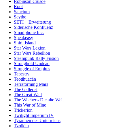
Robinson Crusoe
Root
Sanctum
Scythe
SETI + Erweiterung
Siderische Konfluenz
Smartphone Inc.
Speakeasy
Spirit Island
Star Wars Legion
Star Wars Rebellion
Steampunk Rally Fusion
Stronghold Undead
Struggle of Empires
Tapestry
Teotihuacán
Terraforming Mars
The Gallerist
The Great Wall
The Witcher - Die alte Welt
This War of Mine
Trickerion
Twilight Imperium IV
Tyrannen des Unterreichs
Tzolk'in