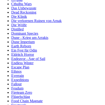
Cthulhu Wars
Das Unbewusste
Dead Reckoning
Die Klinik
Die verlorenen Ruinen von Arnak
Die Wölfe
Distilled
Dominant Species
Dune - Krieg um Arrakis
Dune Imperium
Earth Reborn
Ein Fest für Odin
Eldritch Horror
Endeavor - Age of Sail
Endless Winter
Escape Plan
Ethnos
Everrain
Expeditions
Fallout
Feudum
Fireteam Zero
Flügelschlag
Food Chain Magnate