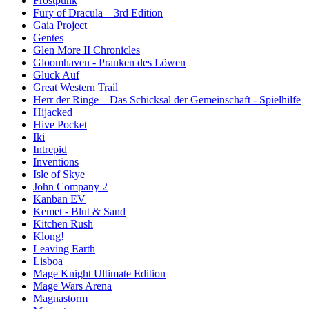
Frostpunk
Fury of Dracula – 3rd Edition
Gaia Project
Gentes
Glen More II Chronicles
Gloomhaven - Pranken des Löwen
Glück Auf
Great Western Trail
Herr der Ringe – Das Schicksal der Gemeinschaft - Spielhilfe
Hijacked
Hive Pocket
Iki
Intrepid
Inventions
Isle of Skye
John Company 2
Kanban EV
Kemet - Blut & Sand
Kitchen Rush
Klong!
Leaving Earth
Lisboa
Mage Knight Ultimate Edition
Mage Wars Arena
Magnastorm