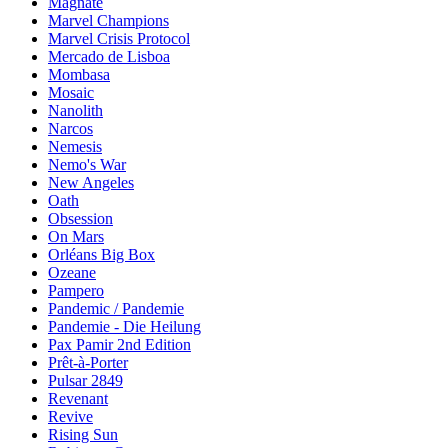
Magnate
Marvel Champions
Marvel Crisis Protocol
Mercado de Lisboa
Mombasa
Mosaic
Nanolith
Narcos
Nemesis
Nemo's War
New Angeles
Oath
Obsession
On Mars
Orléans Big Box
Ozeane
Pampero
Pandemic / Pandemie
Pandemie - Die Heilung
Pax Pamir 2nd Edition
Prêt-à-Porter
Pulsar 2849
Revenant
Revive
Rising Sun