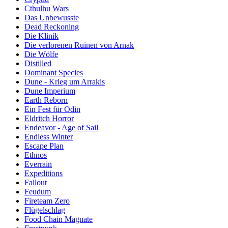
Cthulhu Wars
Das Unbewusste
Dead Reckoning
Die Klinik
Die verlorenen Ruinen von Arnak
Die Wölfe
Distilled
Dominant Species
Dune - Krieg um Arrakis
Dune Imperium
Earth Reborn
Ein Fest für Odin
Eldritch Horror
Endeavor - Age of Sail
Endless Winter
Escape Plan
Ethnos
Everrain
Expeditions
Fallout
Feudum
Fireteam Zero
Flügelschlag
Food Chain Magnate