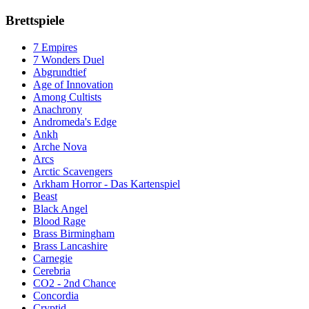
Brettspiele
7 Empires
7 Wonders Duel
Abgrundtief
Age of Innovation
Among Cultists
Anachrony
Andromeda's Edge
Ankh
Arche Nova
Arcs
Arctic Scavengers
Arkham Horror - Das Kartenspiel
Beast
Black Angel
Blood Rage
Brass Birmingham
Brass Lancashire
Carnegie
Cerebria
CO2 - 2nd Chance
Concordia
Cryptid