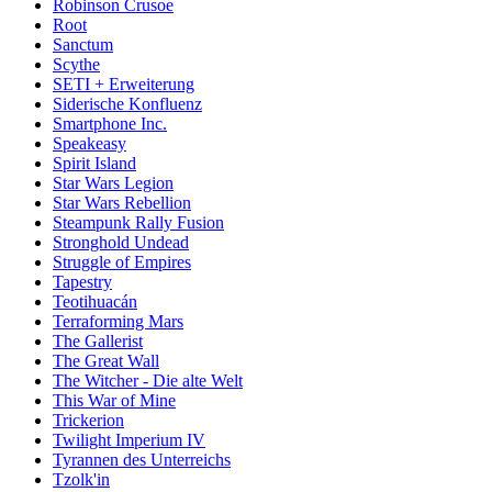
Robinson Crusoe
Root
Sanctum
Scythe
SETI + Erweiterung
Siderische Konfluenz
Smartphone Inc.
Speakeasy
Spirit Island
Star Wars Legion
Star Wars Rebellion
Steampunk Rally Fusion
Stronghold Undead
Struggle of Empires
Tapestry
Teotihuacán
Terraforming Mars
The Gallerist
The Great Wall
The Witcher - Die alte Welt
This War of Mine
Trickerion
Twilight Imperium IV
Tyrannen des Unterreichs
Tzolk'in