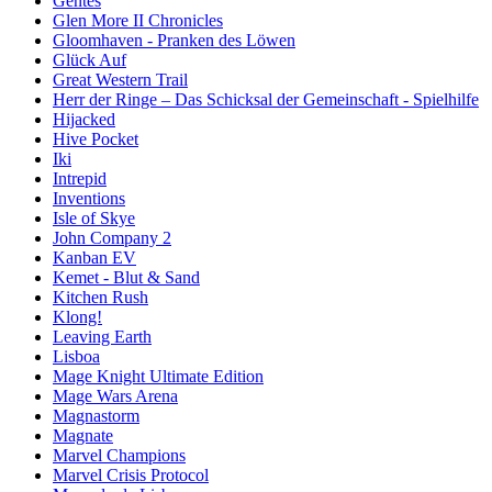
Gentes
Glen More II Chronicles
Gloomhaven - Pranken des Löwen
Glück Auf
Great Western Trail
Herr der Ringe – Das Schicksal der Gemeinschaft - Spielhilfe
Hijacked
Hive Pocket
Iki
Intrepid
Inventions
Isle of Skye
John Company 2
Kanban EV
Kemet - Blut & Sand
Kitchen Rush
Klong!
Leaving Earth
Lisboa
Mage Knight Ultimate Edition
Mage Wars Arena
Magnastorm
Magnate
Marvel Champions
Marvel Crisis Protocol