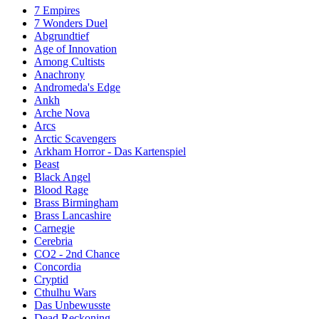
7 Empires
7 Wonders Duel
Abgrundtief
Age of Innovation
Among Cultists
Anachrony
Andromeda's Edge
Ankh
Arche Nova
Arcs
Arctic Scavengers
Arkham Horror - Das Kartenspiel
Beast
Black Angel
Blood Rage
Brass Birmingham
Brass Lancashire
Carnegie
Cerebria
CO2 - 2nd Chance
Concordia
Cryptid
Cthulhu Wars
Das Unbewusste
Dead Reckoning