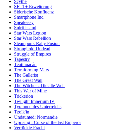
Scythe
SETI + Erweiterung
Siderische Konfluenz
Smartphone Inc.
Speakeasy
Spirit Island
Star Wars Legion
Star Wars Rebellion
Steampunk Rally Fusion
Stronghold Undead
Struggle of Empires
Tapestry
Teotihuacán
Terraforming Mars
The Gallerist
The Great Wall
The Witcher - Die alte Welt
This War of Mine
Trickerion
Twilight Imperium IV
Tyrannen des Unterreichs
Tzolk'in
Undaunted: Normandie
Uprising - Curse of the last Emperor
Verrückte Fracht