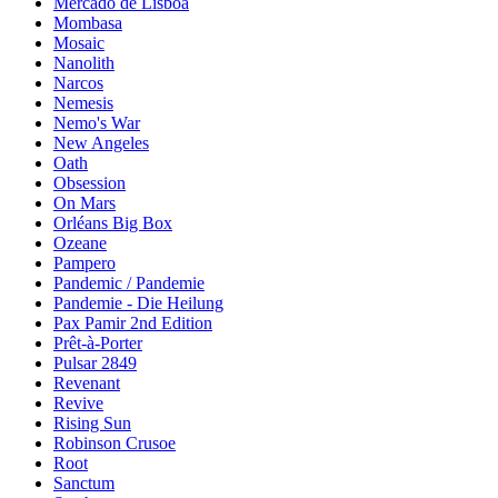
Mercado de Lisboa
Mombasa
Mosaic
Nanolith
Narcos
Nemesis
Nemo's War
New Angeles
Oath
Obsession
On Mars
Orléans Big Box
Ozeane
Pampero
Pandemic / Pandemie
Pandemie - Die Heilung
Pax Pamir 2nd Edition
Prêt-à-Porter
Pulsar 2849
Revenant
Revive
Rising Sun
Robinson Crusoe
Root
Sanctum