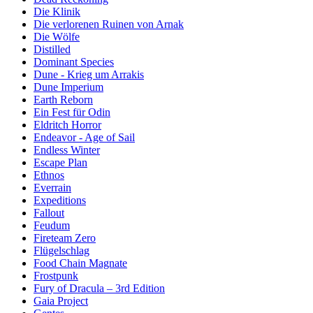
Die Klinik
Die verlorenen Ruinen von Arnak
Die Wölfe
Distilled
Dominant Species
Dune - Krieg um Arrakis
Dune Imperium
Earth Reborn
Ein Fest für Odin
Eldritch Horror
Endeavor - Age of Sail
Endless Winter
Escape Plan
Ethnos
Everrain
Expeditions
Fallout
Feudum
Fireteam Zero
Flügelschlag
Food Chain Magnate
Frostpunk
Fury of Dracula – 3rd Edition
Gaia Project