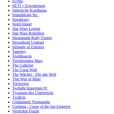
Scythe
SETI + Erweiterung
Siderische Konfluenz
Smartphone Inc.
Speakeasy
Spirit Island
Star Wars Legion
Star Wars Rebellion
Steampunk Rally Fusion
Stronghold Undead
Struggle of Empires
Tapestry
Teotihuacán
Terraforming Mars
The Gallerist
The Great Wall
The Witcher - Die alte Welt
This War of Mine
Trickerion
Twilight Imperium IV
Tyrannen des Unterreichs
Tzolk'in
Undaunted: Normandie
Uprising - Curse of the last Emperor
Verrückte Fracht