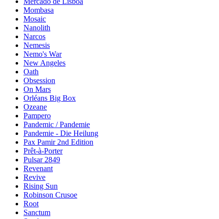
Mercado de Lisboa
Mombasa
Mosaic
Nanolith
Narcos
Nemesis
Nemo's War
New Angeles
Oath
Obsession
On Mars
Orléans Big Box
Ozeane
Pampero
Pandemic / Pandemie
Pandemie - Die Heilung
Pax Pamir 2nd Edition
Prêt-à-Porter
Pulsar 2849
Revenant
Revive
Rising Sun
Robinson Crusoe
Root
Sanctum