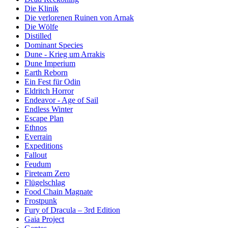
Die Klinik
Die verlorenen Ruinen von Arnak
Die Wölfe
Distilled
Dominant Species
Dune - Krieg um Arrakis
Dune Imperium
Earth Reborn
Ein Fest für Odin
Eldritch Horror
Endeavor - Age of Sail
Endless Winter
Escape Plan
Ethnos
Everrain
Expeditions
Fallout
Feudum
Fireteam Zero
Flügelschlag
Food Chain Magnate
Frostpunk
Fury of Dracula – 3rd Edition
Gaia Project