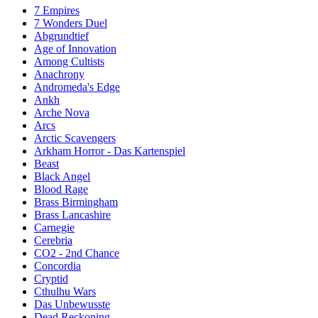
7 Empires
7 Wonders Duel
Abgrundtief
Age of Innovation
Among Cultists
Anachrony
Andromeda's Edge
Ankh
Arche Nova
Arcs
Arctic Scavengers
Arkham Horror - Das Kartenspiel
Beast
Black Angel
Blood Rage
Brass Birmingham
Brass Lancashire
Carnegie
Cerebria
CO2 - 2nd Chance
Concordia
Cryptid
Cthulhu Wars
Das Unbewusste
Dead Reckoning