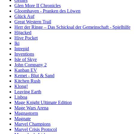
Gentes
Glen More II Chronicles
Gloomhaven - Pranken des Löwen
Glück Auf
Great Western Trail
Herr der Ringe – Das Schicksal der Gemeinschaft - Spielhilfe
Hijacked
Hive Pocket
Iki
Intrepid
Inventions
Isle of Skye
John Company 2
Kanban EV
Kemet - Blut & Sand
Kitchen Rush
Klong!
Leaving Earth
Lisboa
Mage Knight Ultimate Edition
Mage Wars Arena
Magnastorm
Magnate
Marvel Champions
Marvel Crisis Protocol