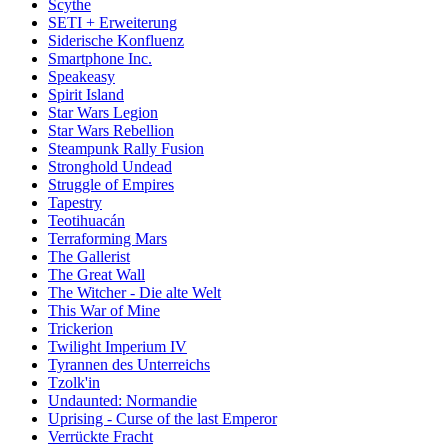
Scythe
SETI + Erweiterung
Siderische Konfluenz
Smartphone Inc.
Speakeasy
Spirit Island
Star Wars Legion
Star Wars Rebellion
Steampunk Rally Fusion
Stronghold Undead
Struggle of Empires
Tapestry
Teotihuacán
Terraforming Mars
The Gallerist
The Great Wall
The Witcher - Die alte Welt
This War of Mine
Trickerion
Twilight Imperium IV
Tyrannen des Unterreichs
Tzolk'in
Undaunted: Normandie
Uprising - Curse of the last Emperor
Verrückte Fracht