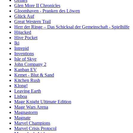
Gentes
Glen More II Chronicles
Gloomhaven - Pranken des Löwen
Glück Auf
Great Western Trail
Herr der Ringe – Das Schicksal der Gemeinschaft - Spielhilfe
Hijacked
Hive Pocket
Iki
Intrepid
Inventions
Isle of Skye
John Company 2
Kanban EV
Kemet - Blut & Sand
Kitchen Rush
Klong!
Leaving Earth
Lisboa
Mage Knight Ultimate Edition
Mage Wars Arena
Magnastorm
Magnate
Marvel Champions
Marvel Crisis Protocol