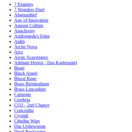
7 Empires
7 Wonders Duel
Abgrundtief
Age of Innovation
Among Cultists
Anachrony
Andromeda's Edge
Ankh
Arche Nova
Arcs
Arctic Scavengers
Arkham Horror - Das Kartenspiel
Beast
Black Angel
Blood Rage
Brass Birmingham
Brass Lancashire
Carnegie
Cerebria
CO2 - 2nd Chance
Concordia
Cryptid
Cthulhu Wars
Das Unbewusste
Dead Reckoning