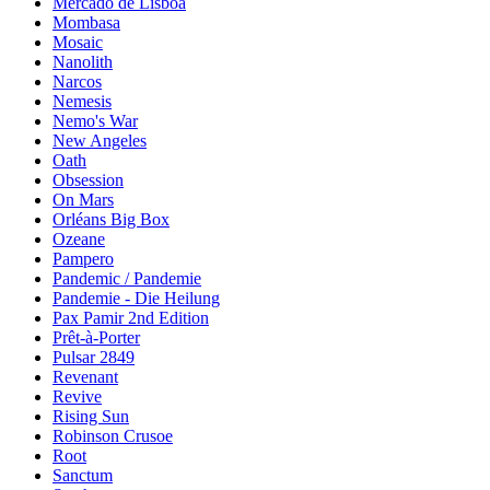
Mercado de Lisboa
Mombasa
Mosaic
Nanolith
Narcos
Nemesis
Nemo's War
New Angeles
Oath
Obsession
On Mars
Orléans Big Box
Ozeane
Pampero
Pandemic / Pandemie
Pandemie - Die Heilung
Pax Pamir 2nd Edition
Prêt-à-Porter
Pulsar 2849
Revenant
Revive
Rising Sun
Robinson Crusoe
Root
Sanctum