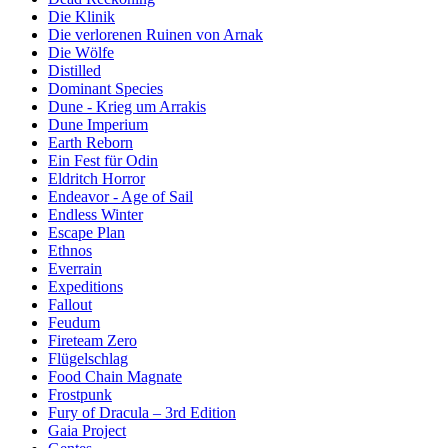
Die Klinik
Die verlorenen Ruinen von Arnak
Die Wölfe
Distilled
Dominant Species
Dune - Krieg um Arrakis
Dune Imperium
Earth Reborn
Ein Fest für Odin
Eldritch Horror
Endeavor - Age of Sail
Endless Winter
Escape Plan
Ethnos
Everrain
Expeditions
Fallout
Feudum
Fireteam Zero
Flügelschlag
Food Chain Magnate
Frostpunk
Fury of Dracula – 3rd Edition
Gaia Project