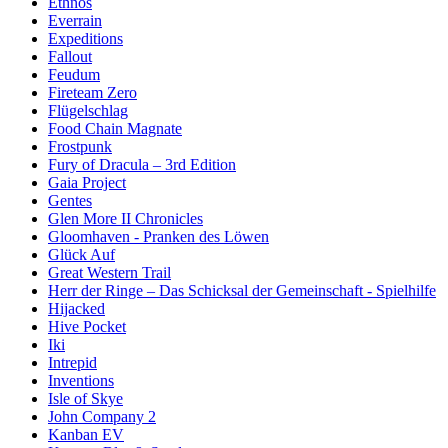
Ethnos
Everrain
Expeditions
Fallout
Feudum
Fireteam Zero
Flügelschlag
Food Chain Magnate
Frostpunk
Fury of Dracula – 3rd Edition
Gaia Project
Gentes
Glen More II Chronicles
Gloomhaven - Pranken des Löwen
Glück Auf
Great Western Trail
Herr der Ringe – Das Schicksal der Gemeinschaft - Spielhilfe
Hijacked
Hive Pocket
Iki
Intrepid
Inventions
Isle of Skye
John Company 2
Kanban EV