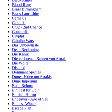
Black Angel
Blood Rage
Brass Birmingham
Brass Lancashire
Carnegie
Cerebria
CO2 - 2nd Chance
Concordia
Cryptid
Cthulhu Wars
Das Unbewusste
Dead Reckoning
Die Klinik
Die verlorenen Ruinen von Arnak
Die Wölfe
Distilled
Dominant Species
Dune - Krieg um Arrakis
Dune Imperium
Earth Reborn
Ein Fest für Odin
Eldritch Horror
Endeavor - Age of Sail
Endless Winter
Escape Plan