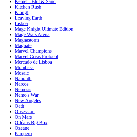
Kemet - Blut & Sand
Kitchen Rush
Klong!
Leaving Earth
Lisboa
Mage Knight Ultimate Edition
Mage Wars Arena
Magnastorm
Magnate
Marvel Champions
Marvel Crisis Protocol
Mercado de Lisboa
Mombasa
Mosaic
Nanolith
Narcos
Nemesis
Nemo's War
New Angeles
Oath
Obsession
On Mars
Orléans Big Box
Ozeane
Pampero