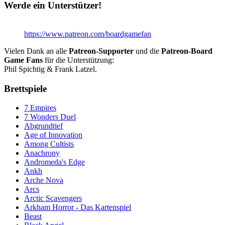
Werde ein Unterstützer!
https://www.patreon.com/boardgamefan
Vielen Dank an alle
Patreon-Supporter
und die
Patreon-Board
Game Fans
für die Unterstützung:
Phil Spichtig & Frank Latzel.
Brettspiele
7 Empires
7 Wonders Duel
Abgrundtief
Age of Innovation
Among Cultists
Anachrony
Andromeda's Edge
Ankh
Arche Nova
Arcs
Arctic Scavengers
Arkham Horror - Das Kartenspiel
Beast