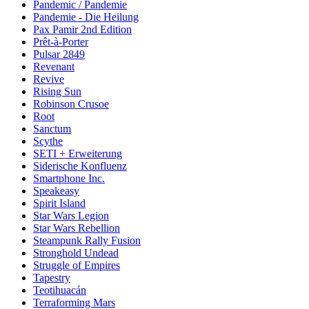
Pandemic / Pandemie
Pandemie - Die Heilung
Pax Pamir 2nd Edition
Prêt-à-Porter
Pulsar 2849
Revenant
Revive
Rising Sun
Robinson Crusoe
Root
Sanctum
Scythe
SETI + Erweiterung
Siderische Konfluenz
Smartphone Inc.
Speakeasy
Spirit Island
Star Wars Legion
Star Wars Rebellion
Steampunk Rally Fusion
Stronghold Undead
Struggle of Empires
Tapestry
Teotihuacán
Terraforming Mars