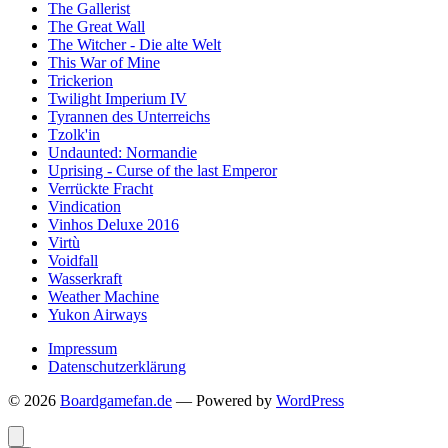
The Gallerist
The Great Wall
The Witcher - Die alte Welt
This War of Mine
Trickerion
Twilight Imperium IV
Tyrannen des Unterreichs
Tzolk'in
Undaunted: Normandie
Uprising - Curse of the last Emperor
Verrückte Fracht
Vindication
Vinhos Deluxe 2016
Virtù
Voidfall
Wasserkraft
Weather Machine
Yukon Airways
Impressum
Datenschutzerklärung
© 2026
Boardgamefan.de
— Powered by
WordPress