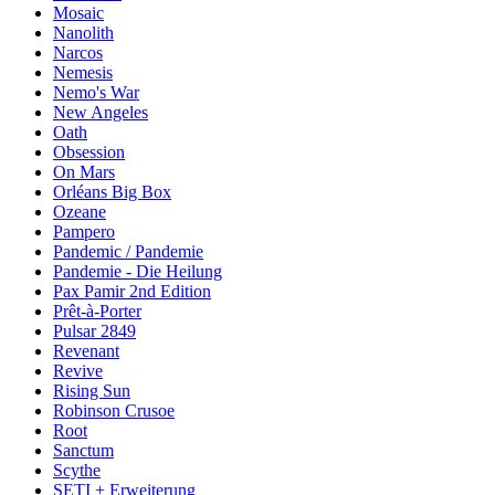
Mosaic
Nanolith
Narcos
Nemesis
Nemo's War
New Angeles
Oath
Obsession
On Mars
Orléans Big Box
Ozeane
Pampero
Pandemic / Pandemie
Pandemie - Die Heilung
Pax Pamir 2nd Edition
Prêt-à-Porter
Pulsar 2849
Revenant
Revive
Rising Sun
Robinson Crusoe
Root
Sanctum
Scythe
SETI + Erweiterung