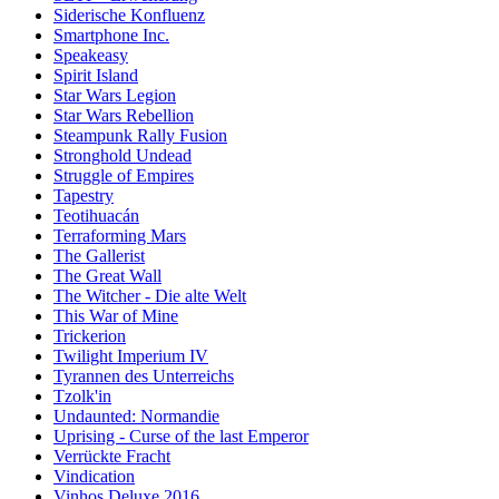
Siderische Konfluenz
Smartphone Inc.
Speakeasy
Spirit Island
Star Wars Legion
Star Wars Rebellion
Steampunk Rally Fusion
Stronghold Undead
Struggle of Empires
Tapestry
Teotihuacán
Terraforming Mars
The Gallerist
The Great Wall
The Witcher - Die alte Welt
This War of Mine
Trickerion
Twilight Imperium IV
Tyrannen des Unterreichs
Tzolk'in
Undaunted: Normandie
Uprising - Curse of the last Emperor
Verrückte Fracht
Vindication
Vinhos Deluxe 2016