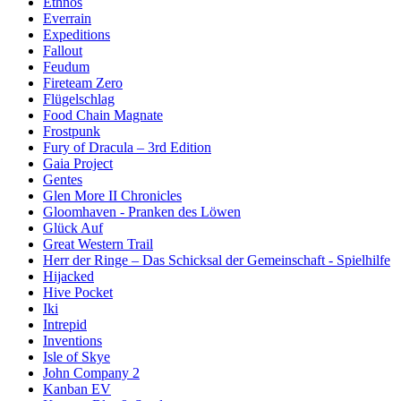
Ethnos
Everrain
Expeditions
Fallout
Feudum
Fireteam Zero
Flügelschlag
Food Chain Magnate
Frostpunk
Fury of Dracula – 3rd Edition
Gaia Project
Gentes
Glen More II Chronicles
Gloomhaven - Pranken des Löwen
Glück Auf
Great Western Trail
Herr der Ringe – Das Schicksal der Gemeinschaft - Spielhilfe
Hijacked
Hive Pocket
Iki
Intrepid
Inventions
Isle of Skye
John Company 2
Kanban EV