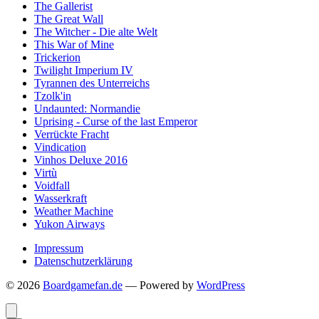
The Gallerist
The Great Wall
The Witcher - Die alte Welt
This War of Mine
Trickerion
Twilight Imperium IV
Tyrannen des Unterreichs
Tzolk'in
Undaunted: Normandie
Uprising - Curse of the last Emperor
Verrückte Fracht
Vindication
Vinhos Deluxe 2016
Virtù
Voidfall
Wasserkraft
Weather Machine
Yukon Airways
Impressum
Datenschutzerklärung
© 2026
Boardgamefan.de
— Powered by
WordPress