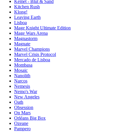
Kemet - Blut & Sand
Kitchen Rush
Klong!
Leaving Earth
Lisboa
Mage Knight Ultimate Edition
Mage Wars Arena
Magnastorm
Magnate
Marvel Champions
Marvel Crisis Protocol
Mercado de Lisboa
Mombasa
Mosaic
Nanolith
Narcos
Nemesis
Nemo's War
New Angeles
Oath
Obsession
On Mars
Orléans Big Box
Ozeane
Pampero