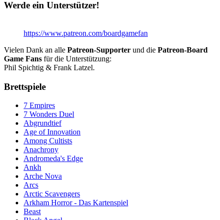
Werde ein Unterstützer!
https://www.patreon.com/boardgamefan
Vielen Dank an alle
Patreon-Supporter
und die
Patreon-Board
Game Fans
für die Unterstützung:
Phil Spichtig & Frank Latzel.
Brettspiele
7 Empires
7 Wonders Duel
Abgrundtief
Age of Innovation
Among Cultists
Anachrony
Andromeda's Edge
Ankh
Arche Nova
Arcs
Arctic Scavengers
Arkham Horror - Das Kartenspiel
Beast