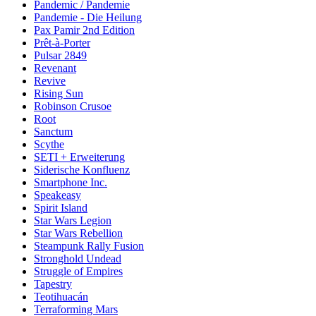
Pandemic / Pandemie
Pandemie - Die Heilung
Pax Pamir 2nd Edition
Prêt-à-Porter
Pulsar 2849
Revenant
Revive
Rising Sun
Robinson Crusoe
Root
Sanctum
Scythe
SETI + Erweiterung
Siderische Konfluenz
Smartphone Inc.
Speakeasy
Spirit Island
Star Wars Legion
Star Wars Rebellion
Steampunk Rally Fusion
Stronghold Undead
Struggle of Empires
Tapestry
Teotihuacán
Terraforming Mars