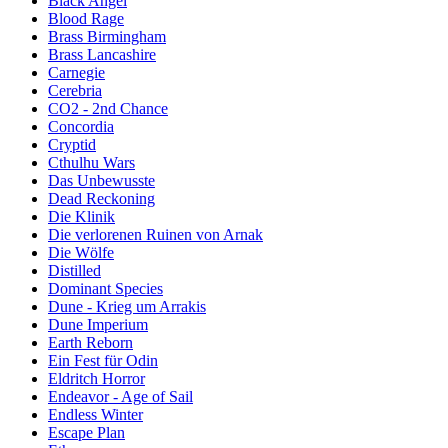
Black Angel
Blood Rage
Brass Birmingham
Brass Lancashire
Carnegie
Cerebria
CO2 - 2nd Chance
Concordia
Cryptid
Cthulhu Wars
Das Unbewusste
Dead Reckoning
Die Klinik
Die verlorenen Ruinen von Arnak
Die Wölfe
Distilled
Dominant Species
Dune - Krieg um Arrakis
Dune Imperium
Earth Reborn
Ein Fest für Odin
Eldritch Horror
Endeavor - Age of Sail
Endless Winter
Escape Plan