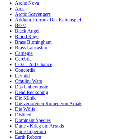
Arche Nova
Arcs
Arctic Scavengers
Arkham Horror - Das Kartenspiel
Beast
Black Angel
Blood Rage
Brass Birmingham
Brass Lancashire
Carnegie
Cerebria
CO2 - 2nd Chance
Concordia
Cryptid
Cthulhu Wars
Das Unbewusste
Dead Reckoning
Die Klinik
Die verlorenen Ruinen von Arnak
Die Wölfe
Distilled
Dominant Species
Dune - Krieg um Arrakis
Dune Imperium
Earth Reborn