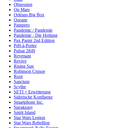
Obsession
On Mars
Orléans Big Box
Ozeane
Pampero
Pandemic / Pandemie
Pandemie - Die Heilung
Pax Pamir 2nd Edition
Prêt-à-Porter
Pulsar 2849
Revenant
Revive
Rising Sun
Robinson Crusoe
Root
Sanctum
Scythe
SETI + Erweiterung
Siderische Konfluenz
Smartphone Inc.
Speakeasy
Spirit Island
Star Wars Legion
Star Wars Rebellion
Steampunk Rally Fusion