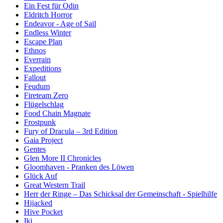
Ein Fest für Odin
Eldritch Horror
Endeavor - Age of Sail
Endless Winter
Escape Plan
Ethnos
Everrain
Expeditions
Fallout
Feudum
Fireteam Zero
Flügelschlag
Food Chain Magnate
Frostpunk
Fury of Dracula – 3rd Edition
Gaia Project
Gentes
Glen More II Chronicles
Gloomhaven - Pranken des Löwen
Glück Auf
Great Western Trail
Herr der Ringe – Das Schicksal der Gemeinschaft - Spielhilfe
Hijacked
Hive Pocket
Iki