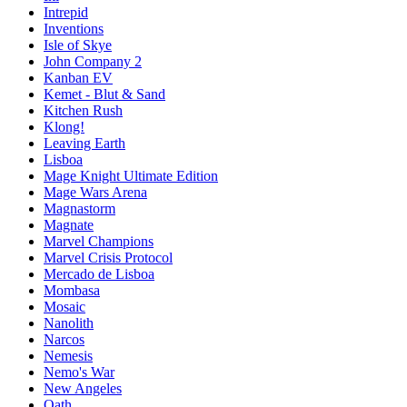
Intrepid
Inventions
Isle of Skye
John Company 2
Kanban EV
Kemet - Blut & Sand
Kitchen Rush
Klong!
Leaving Earth
Lisboa
Mage Knight Ultimate Edition
Mage Wars Arena
Magnastorm
Magnate
Marvel Champions
Marvel Crisis Protocol
Mercado de Lisboa
Mombasa
Mosaic
Nanolith
Narcos
Nemesis
Nemo's War
New Angeles
Oath