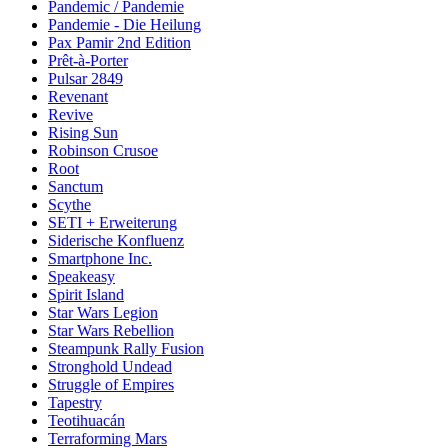
Pandemic / Pandemie
Pandemie - Die Heilung
Pax Pamir 2nd Edition
Prêt-à-Porter
Pulsar 2849
Revenant
Revive
Rising Sun
Robinson Crusoe
Root
Sanctum
Scythe
SETI + Erweiterung
Siderische Konfluenz
Smartphone Inc.
Speakeasy
Spirit Island
Star Wars Legion
Star Wars Rebellion
Steampunk Rally Fusion
Stronghold Undead
Struggle of Empires
Tapestry
Teotihuacán
Terraforming Mars