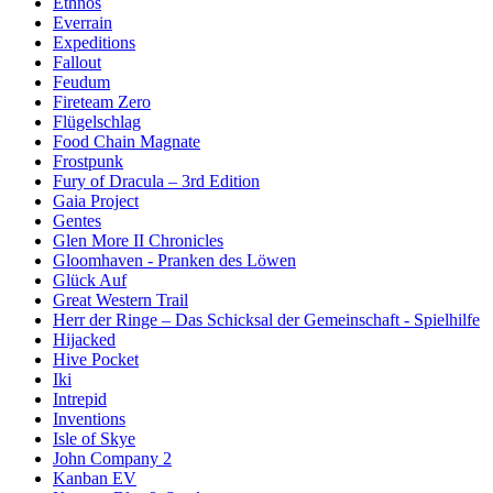
Ethnos
Everrain
Expeditions
Fallout
Feudum
Fireteam Zero
Flügelschlag
Food Chain Magnate
Frostpunk
Fury of Dracula – 3rd Edition
Gaia Project
Gentes
Glen More II Chronicles
Gloomhaven - Pranken des Löwen
Glück Auf
Great Western Trail
Herr der Ringe – Das Schicksal der Gemeinschaft - Spielhilfe
Hijacked
Hive Pocket
Iki
Intrepid
Inventions
Isle of Skye
John Company 2
Kanban EV