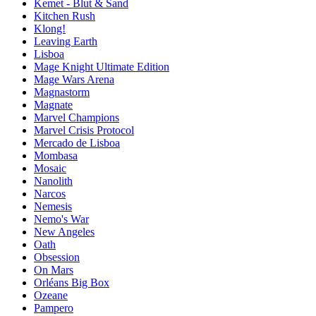
Kemet - Blut & Sand
Kitchen Rush
Klong!
Leaving Earth
Lisboa
Mage Knight Ultimate Edition
Mage Wars Arena
Magnastorm
Magnate
Marvel Champions
Marvel Crisis Protocol
Mercado de Lisboa
Mombasa
Mosaic
Nanolith
Narcos
Nemesis
Nemo's War
New Angeles
Oath
Obsession
On Mars
Orléans Big Box
Ozeane
Pampero