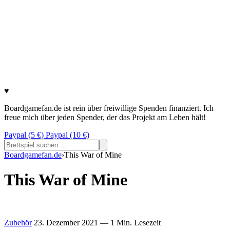
♥
Boardgamefan.de ist rein über freiwillige Spenden finanziert. Ich
freue mich über jeden Spender, der das Projekt am Leben hält!
Paypal (5 €)
Paypal (10 €)
Suchen
nach:
Boardgamefan.de
›
This War of Mine
This War of Mine
Zubehör
23. Dezember 2021
— 1 Min. Lesezeit