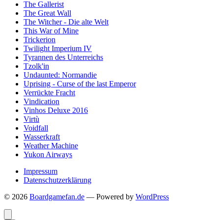
The Gallerist
The Great Wall
The Witcher - Die alte Welt
This War of Mine
Trickerion
Twilight Imperium IV
Tyrannen des Unterreichs
Tzolk'in
Undaunted: Normandie
Uprising - Curse of the last Emperor
Verrückte Fracht
Vindication
Vinhos Deluxe 2016
Virtù
Voidfall
Wasserkraft
Weather Machine
Yukon Airways
Impressum
Datenschutzerklärung
© 2026
Boardgamefan.de
— Powered by
WordPress