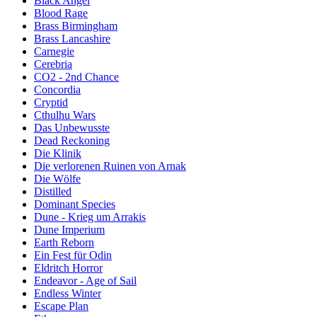
Black Angel
Blood Rage
Brass Birmingham
Brass Lancashire
Carnegie
Cerebria
CO2 - 2nd Chance
Concordia
Cryptid
Cthulhu Wars
Das Unbewusste
Dead Reckoning
Die Klinik
Die verlorenen Ruinen von Arnak
Die Wölfe
Distilled
Dominant Species
Dune - Krieg um Arrakis
Dune Imperium
Earth Reborn
Ein Fest für Odin
Eldritch Horror
Endeavor - Age of Sail
Endless Winter
Escape Plan