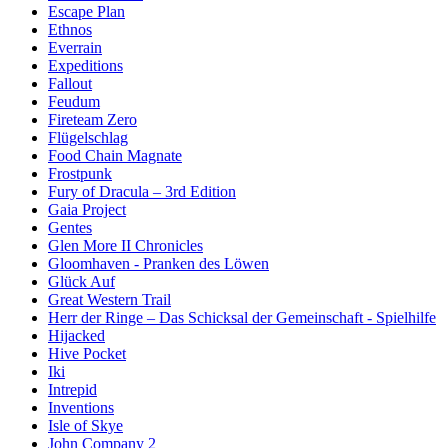
Escape Plan
Ethnos
Everrain
Expeditions
Fallout
Feudum
Fireteam Zero
Flügelschlag
Food Chain Magnate
Frostpunk
Fury of Dracula – 3rd Edition
Gaia Project
Gentes
Glen More II Chronicles
Gloomhaven - Pranken des Löwen
Glück Auf
Great Western Trail
Herr der Ringe – Das Schicksal der Gemeinschaft - Spielhilfe
Hijacked
Hive Pocket
Iki
Intrepid
Inventions
Isle of Skye
John Company 2