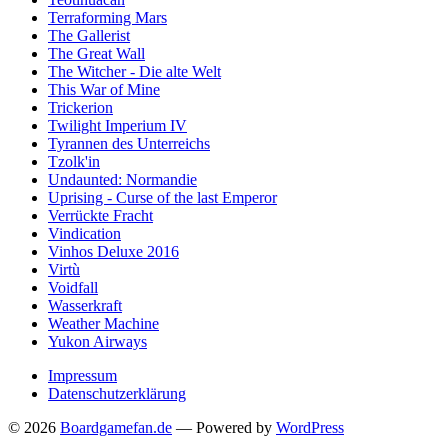
Terraforming Mars
The Gallerist
The Great Wall
The Witcher - Die alte Welt
This War of Mine
Trickerion
Twilight Imperium IV
Tyrannen des Unterreichs
Tzolk'in
Undaunted: Normandie
Uprising - Curse of the last Emperor
Verrückte Fracht
Vindication
Vinhos Deluxe 2016
Virtù
Voidfall
Wasserkraft
Weather Machine
Yukon Airways
Impressum
Datenschutzerklärung
© 2026
Boardgamefan.de
— Powered by
WordPress