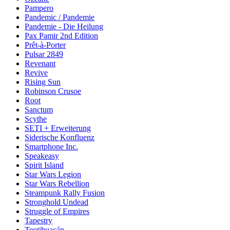
Pampero
Pandemic / Pandemie
Pandemie - Die Heilung
Pax Pamir 2nd Edition
Prêt-à-Porter
Pulsar 2849
Revenant
Revive
Rising Sun
Robinson Crusoe
Root
Sanctum
Scythe
SETI + Erweiterung
Siderische Konfluenz
Smartphone Inc.
Speakeasy
Spirit Island
Star Wars Legion
Star Wars Rebellion
Steampunk Rally Fusion
Stronghold Undead
Struggle of Empires
Tapestry
Teotihuacán