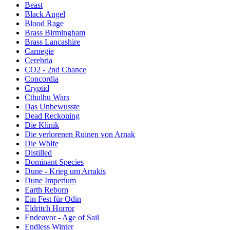
Beast
Black Angel
Blood Rage
Brass Birmingham
Brass Lancashire
Carnegie
Cerebria
CO2 - 2nd Chance
Concordia
Cryptid
Cthulhu Wars
Das Unbewusste
Dead Reckoning
Die Klinik
Die verlorenen Ruinen von Arnak
Die Wölfe
Distilled
Dominant Species
Dune - Krieg um Arrakis
Dune Imperium
Earth Reborn
Ein Fest für Odin
Eldritch Horror
Endeavor - Age of Sail
Endless Winter