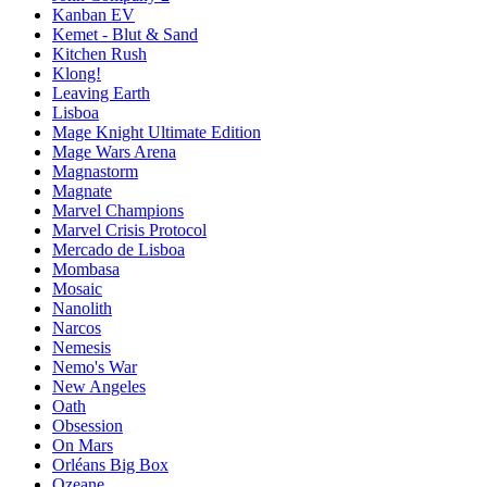
Kanban EV
Kemet - Blut & Sand
Kitchen Rush
Klong!
Leaving Earth
Lisboa
Mage Knight Ultimate Edition
Mage Wars Arena
Magnastorm
Magnate
Marvel Champions
Marvel Crisis Protocol
Mercado de Lisboa
Mombasa
Mosaic
Nanolith
Narcos
Nemesis
Nemo's War
New Angeles
Oath
Obsession
On Mars
Orléans Big Box
Ozeane