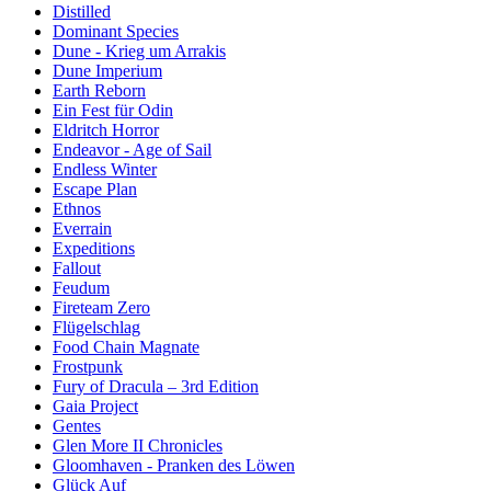
Distilled
Dominant Species
Dune - Krieg um Arrakis
Dune Imperium
Earth Reborn
Ein Fest für Odin
Eldritch Horror
Endeavor - Age of Sail
Endless Winter
Escape Plan
Ethnos
Everrain
Expeditions
Fallout
Feudum
Fireteam Zero
Flügelschlag
Food Chain Magnate
Frostpunk
Fury of Dracula – 3rd Edition
Gaia Project
Gentes
Glen More II Chronicles
Gloomhaven - Pranken des Löwen
Glück Auf