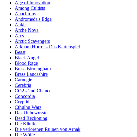
Age of Innovation
Among Cultists
Anachrony
Andromeda's Edge
Ankh
Arche Nova
Arcs
Arctic Scavengers
Arkham Horror - Das Kartenspiel
Beast
Black Angel
Blood Rage
Brass Birmingham
Brass Lancashire
Carnegie
Cerebria
CO2 - 2nd Chance
Concordia
Cryptid
Cthulhu Wars
Das Unbewusste
Dead Reckoning
Die Klinik
Die verlorenen Ruinen von Arnak
Die Wölfe