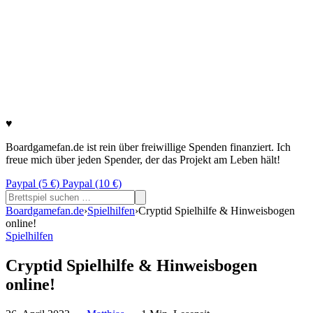
♥
Boardgamefan.de ist rein über freiwillige Spenden finanziert. Ich
freue mich über jeden Spender, der das Projekt am Leben hält!
Paypal (5 €)
Paypal (10 €)
Suchen
nach:
Boardgamefan.de
›
Spielhilfen
›
Cryptid Spielhilfe & Hinweisbogen
online!
Spielhilfen
Cryptid Spielhilfe & Hinweisbogen
online!