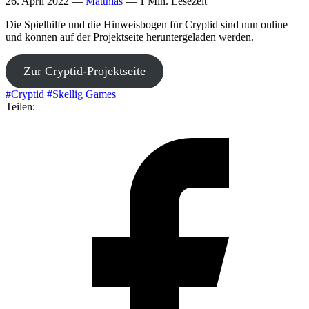
26. April 2022
—
Matthias
— 1 Min. Lesezeit
Die Spielhilfe und die Hinweisbogen für Cryptid sind nun online
und können auf der Projektseite heruntergeladen werden.
Zur Cryptid-Projektseite
#Cryptid
#Skellig Games
Teilen: