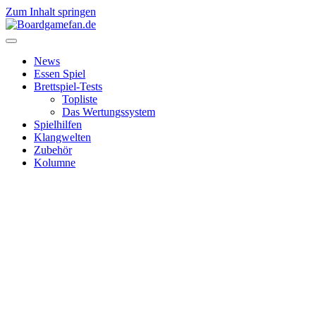
Zum Inhalt springen
News
Essen Spiel
Brettspiel-Tests
Topliste
Das Wertungssystem
Spielhilfen
Klangwelten
Zubehör
Kolumne