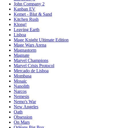
John Company 2
Kanban EV
Kemet - Blut & Sand
Kitchen Rush
Klong!
Leaving Earth
Lisboa
Mage Knight Ultimate Edition
Mage Wars Arena
Magnastorm
Magnate
Marvel Champions
Marvel Crisis Protocol
Mercado de Lisboa
Mombasa
Mosaic
Nanolith
Narcos
Nemesis
Nemo's War
New Angeles
Oath
Obsession
On Mars
Orléans Big Box