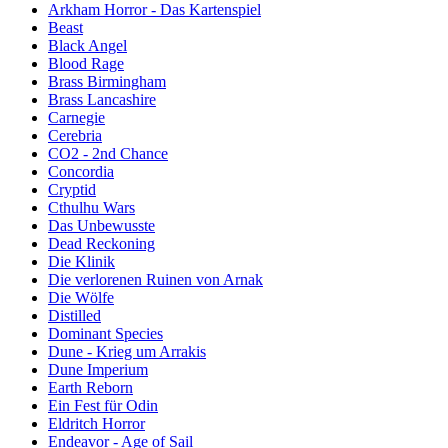
Arkham Horror - Das Kartenspiel
Beast
Black Angel
Blood Rage
Brass Birmingham
Brass Lancashire
Carnegie
Cerebria
CO2 - 2nd Chance
Concordia
Cryptid
Cthulhu Wars
Das Unbewusste
Dead Reckoning
Die Klinik
Die verlorenen Ruinen von Arnak
Die Wölfe
Distilled
Dominant Species
Dune - Krieg um Arrakis
Dune Imperium
Earth Reborn
Ein Fest für Odin
Eldritch Horror
Endeavor - Age of Sail