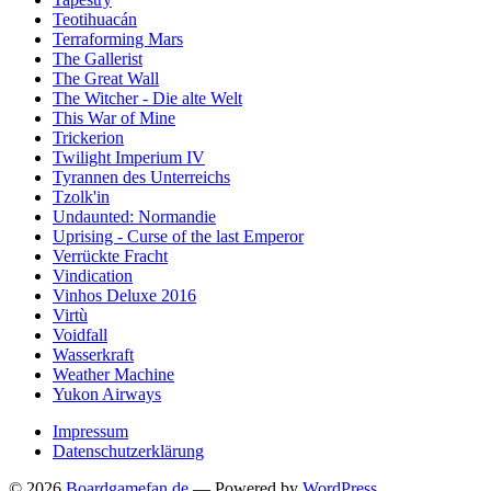
Teotihuacán
Terraforming Mars
The Gallerist
The Great Wall
The Witcher - Die alte Welt
This War of Mine
Trickerion
Twilight Imperium IV
Tyrannen des Unterreichs
Tzolk'in
Undaunted: Normandie
Uprising - Curse of the last Emperor
Verrückte Fracht
Vindication
Vinhos Deluxe 2016
Virtù
Voidfall
Wasserkraft
Weather Machine
Yukon Airways
Impressum
Datenschutzerklärung
© 2026
Boardgamefan.de
— Powered by
WordPress