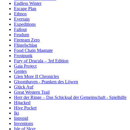
Endless Winter
Escape Plan
Ethnos
Everrain
Expeditions
Fallout
Feudum
Fireteam Zero
Flügelschlag
Food Chain Magnate
Frostpunk
Fury of Dracula – 3rd Edition
Gaia Project
Gentes
Glen More II Chronicles
Gloomhaven - Pranken des Löwen
Glück Auf
Great Western Trail
Herr der Ringe – Das Schicksal der Gemeinschaft - Spielhilfe
Hijacked
Hive Pocket
Iki
Intrepid
Inventions
Isle of Skye