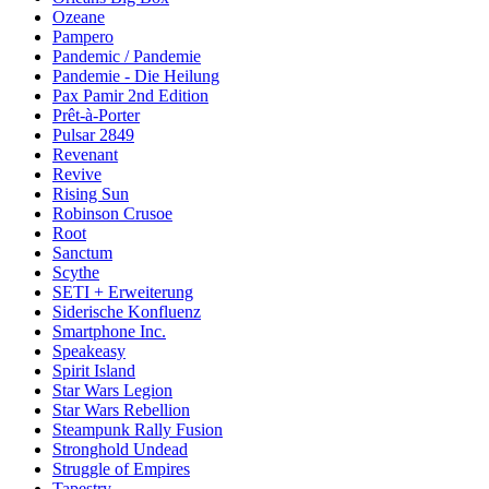
Ozeane
Pampero
Pandemic / Pandemie
Pandemie - Die Heilung
Pax Pamir 2nd Edition
Prêt-à-Porter
Pulsar 2849
Revenant
Revive
Rising Sun
Robinson Crusoe
Root
Sanctum
Scythe
SETI + Erweiterung
Siderische Konfluenz
Smartphone Inc.
Speakeasy
Spirit Island
Star Wars Legion
Star Wars Rebellion
Steampunk Rally Fusion
Stronghold Undead
Struggle of Empires
Tapestry