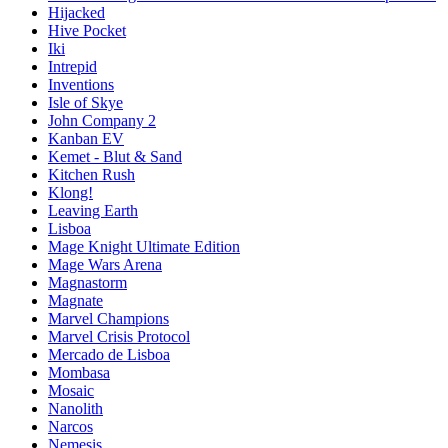
Hijacked
Hive Pocket
Iki
Intrepid
Inventions
Isle of Skye
John Company 2
Kanban EV
Kemet - Blut & Sand
Kitchen Rush
Klong!
Leaving Earth
Lisboa
Mage Knight Ultimate Edition
Mage Wars Arena
Magnastorm
Magnate
Marvel Champions
Marvel Crisis Protocol
Mercado de Lisboa
Mombasa
Mosaic
Nanolith
Narcos
Nemesis