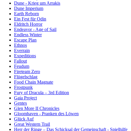
Dune - Krieg um Arrakis
Dune Imperium
Earth Reborn
Ein Fest für Odin
Eldritch Horror
Endeavor - Age of Sail
Endless Winter
Escape Plan
Ethnos
Everrain
Expeditions
Fallout
Feudum
Fireteam Zero
Flügelschlag
Food Chain Magnate
Frostpunk
Fury of Dracula – 3rd Edition
Gaia Project
Gentes
Glen More II Chronicles
Gloomhaven - Pranken des Löwen
Glück Auf
Great Western Trail
Herr der Ringe – Das Schicksal der Gemeinschaft - Spielhilfe