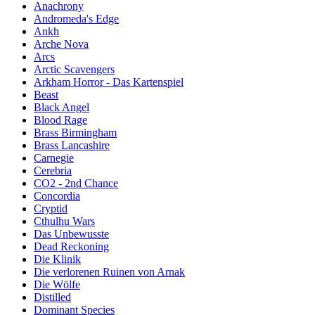
Anachrony
Andromeda's Edge
Ankh
Arche Nova
Arcs
Arctic Scavengers
Arkham Horror - Das Kartenspiel
Beast
Black Angel
Blood Rage
Brass Birmingham
Brass Lancashire
Carnegie
Cerebria
CO2 - 2nd Chance
Concordia
Cryptid
Cthulhu Wars
Das Unbewusste
Dead Reckoning
Die Klinik
Die verlorenen Ruinen von Arnak
Die Wölfe
Distilled
Dominant Species