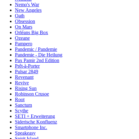
Nemo's War
New Angeles
Oath
Obsession
On Mars
Orléans Big Box
Ozeane
Pampero
Pandemic / Pandemie
Pandemie - Die Heilung
Pax Pamir 2nd Edition
Prêt-à-Porter
Pulsar 2849
Revenant
Revive
Rising Sun
Robinson Crusoe
Root
Sanctum
Scythe
SETI + Erweiterung
Siderische Konfluenz
Smartphone Inc.
Speakeasy
Spirit Island