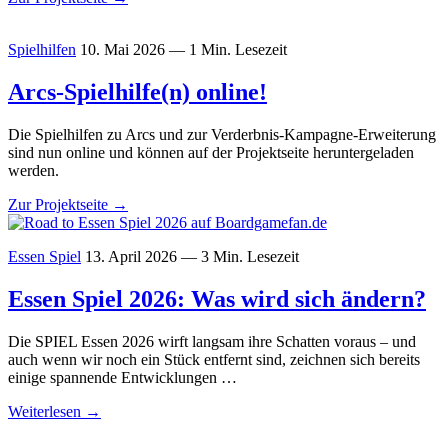
Spielhilfen
10. Mai 2026
— 1 Min. Lesezeit
Arcs-Spielhilfe(n) online!
Die Spielhilfen zu Arcs und zur Verderbnis-Kampagne-Erweiterung
sind nun online und können auf der Projektseite heruntergeladen
werden.
Zur Projektseite
→
Essen Spiel
13. April 2026
— 3 Min. Lesezeit
Essen Spiel 2026: Was wird sich ändern?
Die SPIEL Essen 2026 wirft langsam ihre Schatten voraus – und
auch wenn wir noch ein Stück entfernt sind, zeichnen sich bereits
einige spannende Entwicklungen …
Weiterlesen
→