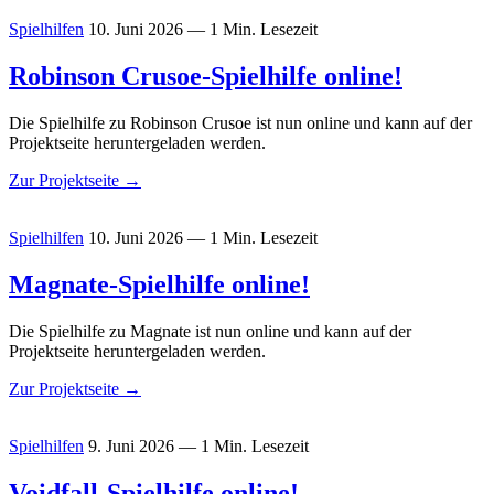
Spielhilfen
10. Juni 2026
— 1 Min. Lesezeit
Robinson Crusoe-Spielhilfe online!
Die Spielhilfe zu Robinson Crusoe ist nun online und kann auf der
Projektseite heruntergeladen werden.
Zur Projektseite
→
Spielhilfen
10. Juni 2026
— 1 Min. Lesezeit
Magnate-Spielhilfe online!
Die Spielhilfe zu Magnate ist nun online und kann auf der
Projektseite heruntergeladen werden.
Zur Projektseite
→
Spielhilfen
9. Juni 2026
— 1 Min. Lesezeit
Voidfall-Spielhilfe online!