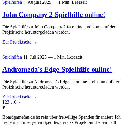
Spielhilfen
4. August 2025
— 1 Min. Lesezeit
John Company 2-Spielhilfe online!
Die Spielhilfe zu John Company 2 ist online und kann auf der
Projektseite heruntergeladen werden.
Zur Projektseite
→
Spielhilfen
11. Juli 2025
— 1 Min. Lesezeit
Andromeda’s Edge-Spielhilfe online!
Die Spielhilfe zu Andromeda’s Edge ist online und kann auf der
Projektseite heruntergeladen werden.
Zur Projektseite
→
1
2
3
…
6
→
♥
Boardgamefan.de ist rein über freiwillige Spenden finanziert. Ich
freue mich über jeden Spender, der das Projekt am Leben hält!