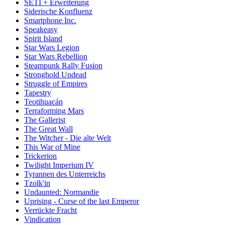
SETI + Erweiterung
Siderische Konfluenz
Smartphone Inc.
Speakeasy
Spirit Island
Star Wars Legion
Star Wars Rebellion
Steampunk Rally Fusion
Stronghold Undead
Struggle of Empires
Tapestry
Teotihuacán
Terraforming Mars
The Gallerist
The Great Wall
The Witcher - Die alte Welt
This War of Mine
Trickerion
Twilight Imperium IV
Tyrannen des Unterreichs
Tzolk'in
Undaunted: Normandie
Uprising - Curse of the last Emperor
Verrückte Fracht
Vindication