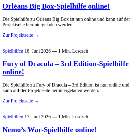
Orléans Big Box-Spielhilfe online!
Die Spielhilfe zu Orléans Big Box ist nun online und kann auf der
Projektseite heruntergeladen werden.
Zur Projektseite
→
Spielhilfen
18. Juni 2026
— 1 Min. Lesezeit
Fury of Dracula – 3rd Edition-Spielhilfe
online!
Die Spielhilfe zu Fury of Dracula – 3rd Edition ist nun online und
kann auf der Projektseite heruntergeladen werden.
Zur Projektseite
→
Spielhilfen
17. Juni 2026
— 1 Min. Lesezeit
Nemo’s War-Spielhilfe online!