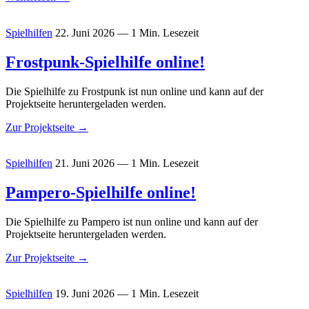
Spielhilfen
22. Juni 2026
— 1 Min. Lesezeit
Frostpunk-Spielhilfe online!
Die Spielhilfe zu Frostpunk ist nun online und kann auf der
Projektseite heruntergeladen werden.
Zur Projektseite
→
Spielhilfen
21. Juni 2026
— 1 Min. Lesezeit
Pampero-Spielhilfe online!
Die Spielhilfe zu Pampero ist nun online und kann auf der
Projektseite heruntergeladen werden.
Zur Projektseite
→
Spielhilfen
19. Juni 2026
— 1 Min. Lesezeit