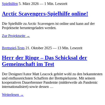
Spielhilfen
5. März 2026
— 1 Min. Lesezeit
Arctic Scavengers-Spielhilfe online!
Die Spielhilfe zu Arctic Scavengers ist online und kann auf der
Projektseite heruntergeladen werden.
Zur Projektseite
→
Brettspiel-Tests
21. Oktober 2025
— 13 Min. Lesezeit
Herr der Ringe – Das Schicksal der
Gemeinschaft im Test
Der Designer/Autor Matt Leacock gehört wohl zu den bekanntesten
und einflussreichsten Schaffern der Brettspielszene. Mit seinem
kooperativen Dauerbrenner Pandemie (mittlerweile als Pandemic
internationalisiert) sowie dessen …
Weiterlesen
→