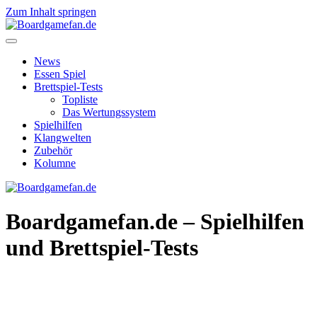
Zum Inhalt springen
News
Essen Spiel
Brettspiel-Tests
Topliste
Das Wertungssystem
Spielhilfen
Klangwelten
Zubehör
Kolumne
Boardgamefan.de – Spielhilfen
und Brettspiel-Tests