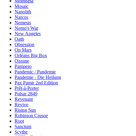
Mombasa
Mosaic
Nanolith
Narcos
Nemesis
Nemo's War
New Angeles
Oath
Obsession
On Mars
Orléans Big Box
Ozeane
Pampero
Pandemic / Pandemie
Pandemie - Die Heilung
Pax Pamir 2nd Edition
Prêt-à-Porter
Pulsar 2849
Revenant
Revive
Rising Sun
Robinson Crusoe
Root
Sanctum
Scythe