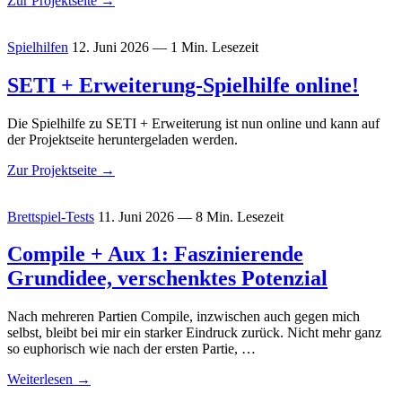
Zur Projektseite
→
Spielhilfen
12. Juni 2026
— 1 Min. Lesezeit
SETI + Erweiterung-Spielhilfe online!
Die Spielhilfe zu SETI + Erweiterung ist nun online und kann auf
der Projektseite heruntergeladen werden.
Zur Projektseite
→
Brettspiel-Tests
11. Juni 2026
— 8 Min. Lesezeit
Compile + Aux 1: Faszinierende
Grundidee, verschenktes Potenzial
Nach mehreren Partien Compile, inzwischen auch gegen mich
selbst, bleibt bei mir ein starker Eindruck zurück. Nicht mehr ganz
so euphorisch wie nach der ersten Partie, …
Weiterlesen
→