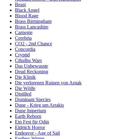
Beast
Black Angel
Blood Rage
Brass Birmingham
Brass Lancashire
Carnegie
Cerebria
CO2 - 2nd Chance
Concordia
Cryptid
Cthulhu Wars
Das Unbewusste
Dead Reckoning
Die Klinik
Die verlorenen Ruinen von Arnak
Die Wölfe
Distilled
Dominant Species
Dune - Krieg um Arrakis
Dune Imperium
Earth Reborn
Ein Fest für Odin
Eldritch Horror
Endeavor - Age of Sail
Endless Winter