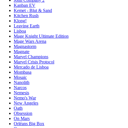
John Company 2
Kanban EV
Kemet - Blut & Sand
Kitchen Rush
Klong!
Leaving Earth
Lisboa
Mage Knight Ultimate Edition
Mage Wars Arena
Magnastorm
Magnate
Marvel Champions
Marvel Crisis Protocol
Mercado de Lisboa
Mombasa
Mosaic
Nanolith
Narcos
Nemesis
Nemo's War
New Angeles
Oath
Obsession
On Mars
Orléans Big Box