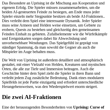
Das Besondere an Uprising ist die Mischung aus Kooperation und
eigenem Erfolg. Die Spieler müssen zusammenarbeiten, um die
beiden AI-gesteuerten Feinde zu besiegen, am Ende muss jeder
Spieler einzeln mehr Siegpunkte besitzen als beide AI-Fraktionen..
Dies verleiht dem Spiel eine interessante Dynamik. Jeder Spieler
muss seine Armeen und Helden weise einsetzen, um Gebiete zu
erobern, Quests zu bestehen und gleichzeitig den gemeinsamen
Feinden Einhalt zu gebieten. Zufallselemente wie die Würfelkämpfe
und Ereigniskarten sorgen dabei für Abwechslung und
unvorhersehbare Wendungen. Das Spielgefühl ist geprägt von
ständiger Spannung, da man sowohl die Gegner als auch die
Mitspieler im Auge behalten muss.
Die Welt von Uprising ist außerdem detailliert und atmosphärisch
gestaltet, mit einer Vielzahl von Helden, Kreaturen und mystischen
Orten, die alle zur Tiefe und Immersion beitragen. Auch die
Geschichte hinter dem Spiel zieht die Spieler in ihren Bann und
verleiht jedem Zug zusätzliche Bedeutung. Dank eines modularen
Spielfelds ist jede Partie einzigartig und erfordert unterschiedliche
Herangehensweisen, was den Wiederspielwert enorm steigert.
Die zwei AI-Fraktionen
Eine der herausragenden Besonderheiten von
Uprising: Curse of