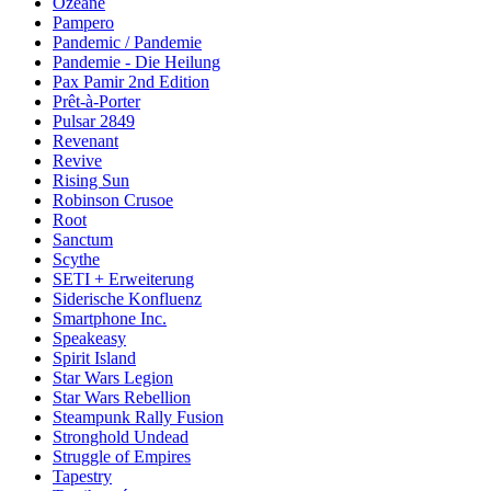
Ozeane
Pampero
Pandemic / Pandemie
Pandemie - Die Heilung
Pax Pamir 2nd Edition
Prêt-à-Porter
Pulsar 2849
Revenant
Revive
Rising Sun
Robinson Crusoe
Root
Sanctum
Scythe
SETI + Erweiterung
Siderische Konfluenz
Smartphone Inc.
Speakeasy
Spirit Island
Star Wars Legion
Star Wars Rebellion
Steampunk Rally Fusion
Stronghold Undead
Struggle of Empires
Tapestry