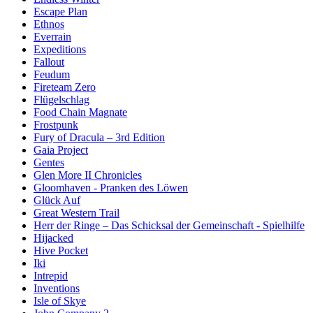
Escape Plan
Ethnos
Everrain
Expeditions
Fallout
Feudum
Fireteam Zero
Flügelschlag
Food Chain Magnate
Frostpunk
Fury of Dracula – 3rd Edition
Gaia Project
Gentes
Glen More II Chronicles
Gloomhaven - Pranken des Löwen
Glück Auf
Great Western Trail
Herr der Ringe – Das Schicksal der Gemeinschaft - Spielhilfe
Hijacked
Hive Pocket
Iki
Intrepid
Inventions
Isle of Skye