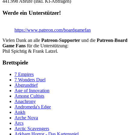
441.998
Abrufe (inkl. KI-Abfragen)
Werde ein Unterstützer!
https://www.patreon.com/boardgamefan
Vielen Dank an alle
Patreon-Supporter
und die
Patreon-Board
Game Fans
für die Unterstützung:
Phil Spichtig & Frank Latzel.
Brettspiele
7 Empires
7 Wonders Duel
Abgrundtief
Age of Innovation
Among Cultists
Anachrony
Andromeda's Edge
Ankh
Arche Nova
Arcs
Arctic Scavengers
Arkham Horror - Das Kartenspiel