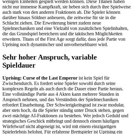
wenigen Einheiten gespielt werden können. Diese Titanen haben
nicht nur immense Kampfkraft, sie heben sich durch ihre Spielweise
auch stark von den anderen Fraktionen ab. Die Spieler können
darüber hinaus Söldner anheuern, die zeitweise für sie in die
Schlacht ziehen. Die Erweiterung bietet zudem neue
Spielmechaniken und eine Vielzahl von zusätzlichen Spielinhalten,
die das Grundspiel bereichern und die taktischen Möglichkeiten
erweitern. Titans of the First Age sorgt dafür, dass jede Partie von
Uprising noch dynamischer und unvorhersehbarer wird.
Sehr hoher Anspruch, variable
Spieldauer
Uprising: Curse of the Last Emperor
ist kein Spiel für
Zwischendurch. Es fordert seine Spieler sowohl durch seine
komplexen Regeln als auch durch die Dauer einer Partie heraus.
Eine vollständige Partie aus 4 Akten kann mehrere Stunden in
Anspruch nehmen, und das Verständnis der Spielmechaniken
erfordert Einarbeitung. Der Schwierigkeitsgrad ist zwar modular,
aber stets hoch, da die Spieler ständig unter Druck stehen, gegen
zwei mächtige AI-Fraktionen zu bestehen. Wer jedoch Geduld und
strategisches Geschick mitbringt und dennoch einem häufigen
Würfelwurf nicht abgeneigt ist, wird mit einem einzigartigen
Spielerlebnis belohnt. Für erfahrene Brettspieler ist Uprising ein