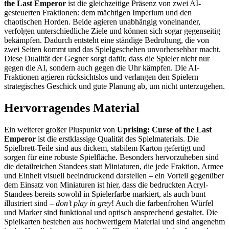
the Last Emperor
ist die gleichzeitige Präsenz von zwei AI-
gesteuerten Fraktionen: dem mächtigen Imperium und den
chaotischen Horden. Beide agieren unabhängig voneinander,
verfolgen unterschiedliche Ziele und können sich sogar gegenseitig
bekämpfen. Dadurch entsteht eine ständige Bedrohung, die von
zwei Seiten kommt und das Spielgeschehen unvorhersehbar macht.
Diese Dualität der Gegner sorgt dafür, dass die Spieler nicht nur
gegen die AI, sondern auch gegen die Uhr kämpfen. Die AI-
Fraktionen agieren rücksichtslos und verlangen den Spielern
strategisches Geschick und gute Planung ab, um nicht unterzugehen.
Hervorragendes Material
Ein weiterer großer Pluspunkt von
Uprising: Curse of the Last
Emperor
ist die erstklassige Qualität des Spielmaterials. Die
Spielbrett-Teile sind aus dickem, stabilem Karton gefertigt und
sorgen für eine robuste Spielfläche. Besonders hervorzuheben sind
die detailreichen Standees statt Miniaturen, die jede Fraktion, Armee
und Einheit visuell beeindruckend darstellen – ein Vorteil gegenüber
dem Einsatz von Miniaturen ist hier, dass die bedruckten Acryl-
Standees bereits sowohl in Spielerfarbe markiert, als auch bunt
illustriert sind –
don’t play in grey
! Auch die farbenfrohen Würfel
und Marker sind funktional und optisch ansprechend gestaltet. Die
Spielkarten bestehen aus hochwertigem Material und sind angenehm