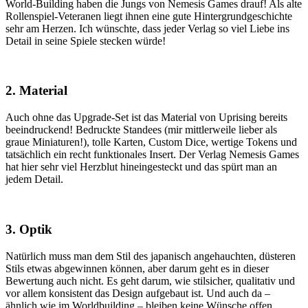
World-Building haben die Jungs von Nemesis Games drauf! Als alte
Rollenspiel-Veteranen liegt ihnen eine gute Hintergrundgeschichte
sehr am Herzen. Ich wünschte, dass jeder Verlag so viel Liebe ins
Detail in seine Spiele stecken würde!
2. Material
Auch ohne das Upgrade-Set ist das Material von Uprising bereits
beeindruckend! Bedruckte Standees (mir mittlerweile lieber als
graue Miniaturen!), tolle Karten, Custom Dice, wertige Tokens und
tatsächlich ein recht funktionales Insert. Der Verlag Nemesis Games
hat hier sehr viel Herzblut hineingesteckt und das spürt man an
jedem Detail.
3. Optik
Natürlich muss man dem Stil des japanisch angehauchten, düsteren
Stils etwas abgewinnen können, aber darum geht es in dieser
Bewertung auch nicht. Es geht darum, wie stilsicher, qualitativ und
vor allem konsistent das Design aufgebaut ist. Und auch da –
ähnlich wie im Worldbuilding – bleiben keine Wünsche offen.