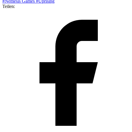
#Nemesis Games
#Uprising
Teilen: