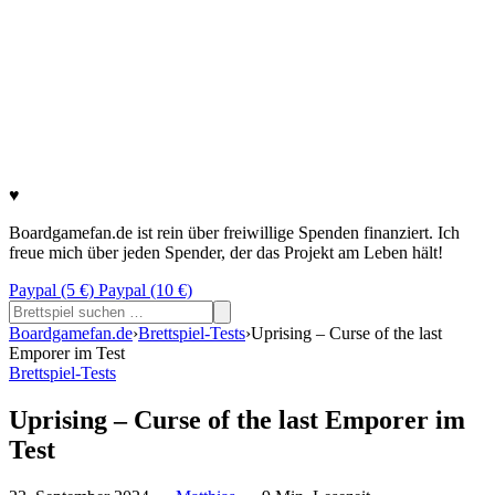
♥
Boardgamefan.de ist rein über freiwillige Spenden finanziert. Ich
freue mich über jeden Spender, der das Projekt am Leben hält!
Paypal (5 €)
Paypal (10 €)
Suchen
nach:
Boardgamefan.de
›
Brettspiel-Tests
›
Uprising – Curse of the last
Emporer im Test
Brettspiel-Tests
Uprising – Curse of the last Emporer im
Test