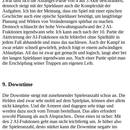
Zwar lässt sich die Anfänger-Partie von 4 auf 3 Akte beschränken,
dennoch steigt mit der Spieldauer auch die Komplexität der
Aufgaben. Ich bin der Meinung, dass ein Spiel mit einer epischen
Geschichte auch eine epische Spieldauer benötigt, um langfristige
Planung und Wirken von Veränderungen spürbar zu machen.
Dennoch schlaucht der hohe Verwaltungsaufwand der 2 AI-
Fraktionen irgendwann sehr. Ich kann auch nach der 10. Partie die
Aktivierung der AI-Fraktionen nicht fehlerfrei ohne Spielhilfe in
jedem Fall abhandeln und muss das nachlesen. Auch der Kampf ist
zwar relativ schnell gewürfelt, jedoch folgt er einem aufwändigen
Ablaufplan. All das ist zwar gut gemacht und logisch, laugt aber bei
der langen Spieldauer irgendwann aus. Nach einer Partie spürt man
die Erschöpfung seiner Truppen am eigenen Leib.
9. Downtime
Die Downtime steigt mit zunehmender Spieleranzahl schon an. Die
Helden sind zwar sehr mobil auf dem Spielplan, können aber allein
nicht kämpfen. Und die Armeen sind dagegen sehr träge und
werden dazu noch vom Terrain beeinflusst. Das alles erfordert
sowohl Planung als auch Absprachen.. Denn eines ist sicher: Mit
den 2 AI-Fraktionen geht man nicht leichtfertig um. Je höher also
die Spieleranzahl, desto stärker kann die Downtime negativ ins