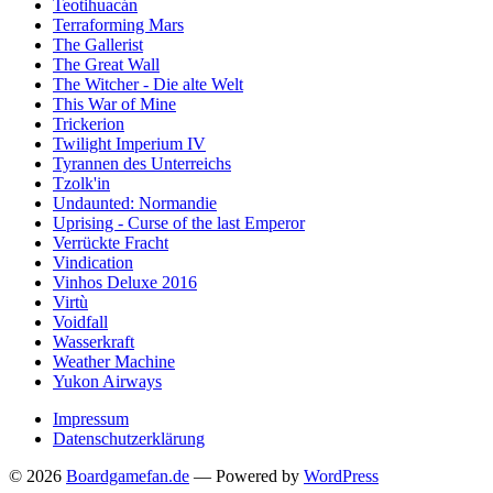
Teotihuacán
Terraforming Mars
The Gallerist
The Great Wall
The Witcher - Die alte Welt
This War of Mine
Trickerion
Twilight Imperium IV
Tyrannen des Unterreichs
Tzolk'in
Undaunted: Normandie
Uprising - Curse of the last Emperor
Verrückte Fracht
Vindication
Vinhos Deluxe 2016
Virtù
Voidfall
Wasserkraft
Weather Machine
Yukon Airways
Impressum
Datenschutzerklärung
© 2026
Boardgamefan.de
— Powered by
WordPress