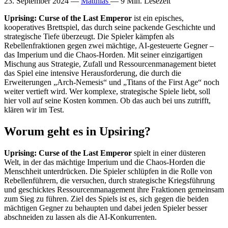
23. September 2024
—
Matthias
— 9 Min. Lesezeit
Uprising: Curse of the Last Emperor
ist ein episches,
kooperatives Brettspiel, das durch seine packende Geschichte und
strategische Tiefe überzeugt. Die Spieler kämpfen als
Rebellenfraktionen gegen zwei mächtige, AI-gesteuerte Gegner –
das Imperium und die Chaos-Horden. Mit seiner einzigartigen
Mischung aus Strategie, Zufall und Ressourcenmanagement bietet
das Spiel eine intensive Herausforderung, die durch die
Erweiterungen „Arch-Nemesis“ und „Titans of the First Age“ noch
weiter vertieft wird. Wer komplexe, strategische Spiele liebt, soll
hier voll auf seine Kosten kommen. Ob das auch bei uns zutrifft,
klären wir im Test.
Worum geht es in Upsiring?
Uprising: Curse of the Last Emperor
spielt in einer düsteren
Welt, in der das mächtige Imperium und die Chaos-Horden die
Menschheit unterdrücken. Die Spieler schlüpfen in die Rolle von
Rebellenführern, die versuchen, durch strategische Kriegsführung
und geschicktes Ressourcenmanagement ihre Fraktionen gemeinsam
zum Sieg zu führen. Ziel des Spiels ist es, sich gegen die beiden
mächtigen Gegner zu behaupten und dabei jeden Spieler besser
abschneiden zu lassen als die AI-Konkurrenten.