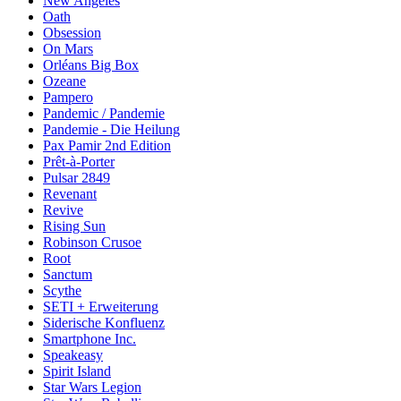
New Angeles
Oath
Obsession
On Mars
Orléans Big Box
Ozeane
Pampero
Pandemic / Pandemie
Pandemie - Die Heilung
Pax Pamir 2nd Edition
Prêt-à-Porter
Pulsar 2849
Revenant
Revive
Rising Sun
Robinson Crusoe
Root
Sanctum
Scythe
SETI + Erweiterung
Siderische Konfluenz
Smartphone Inc.
Speakeasy
Spirit Island
Star Wars Legion