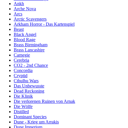
Ankh
Arche Nova
Arcs
Arctic Scavengers
Arkham Horror - Das Kartenspiel
Beast
Black Angel
Blood Rage
Brass Birmingham
Brass Lancashire
Carnegie
Cerebria
CO2 - 2nd Chance
Concordia
Cryptid
Cthulhu Wars
Das Unbewusste
Dead Reckoning
Die Klinik
Die verlorenen Ruinen von Arnak
Die Wölfe
Distilled
Dominant Species
Dune - Krieg um Arrakis
Dune Imperium