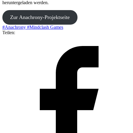
heruntergeladen werden.
Zur Anachrony-Projektseite
#Anachrony
#Mindclash Games
Teilen: