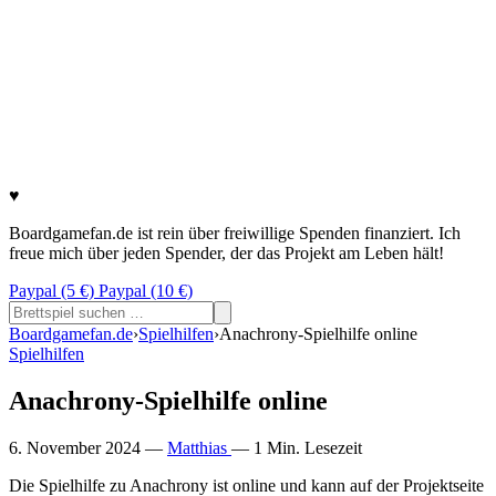
♥
Boardgamefan.de ist rein über freiwillige Spenden finanziert. Ich
freue mich über jeden Spender, der das Projekt am Leben hält!
Paypal (5 €)
Paypal (10 €)
Suchen
nach:
Boardgamefan.de
›
Spielhilfen
›
Anachrony-Spielhilfe online
Spielhilfen
Anachrony-Spielhilfe online
6. November 2024
—
Matthias
— 1 Min. Lesezeit
Die Spielhilfe zu Anachrony ist online und kann auf der Projektseite