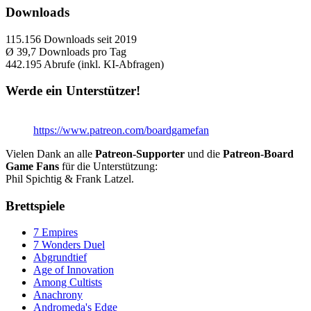
Downloads
115.156
Downloads seit 2019
Ø 39,7
Downloads pro Tag
442.195
Abrufe (inkl. KI-Abfragen)
Werde ein Unterstützer!
https://www.patreon.com/boardgamefan
Vielen Dank an alle
Patreon-Supporter
und die
Patreon-Board
Game Fans
für die Unterstützung:
Phil Spichtig & Frank Latzel.
Brettspiele
7 Empires
7 Wonders Duel
Abgrundtief
Age of Innovation
Among Cultists
Anachrony
Andromeda's Edge