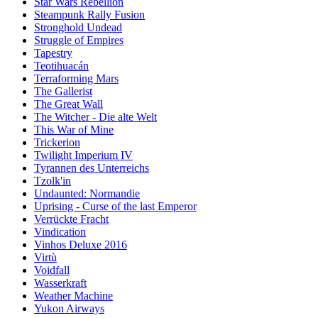
Star Wars Rebellion
Steampunk Rally Fusion
Stronghold Undead
Struggle of Empires
Tapestry
Teotihuacán
Terraforming Mars
The Gallerist
The Great Wall
The Witcher - Die alte Welt
This War of Mine
Trickerion
Twilight Imperium IV
Tyrannen des Unterreichs
Tzolk'in
Undaunted: Normandie
Uprising - Curse of the last Emperor
Verrückte Fracht
Vindication
Vinhos Deluxe 2016
Virtù
Voidfall
Wasserkraft
Weather Machine
Yukon Airways