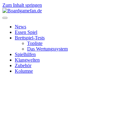
Zum Inhalt springen
News
Essen Spiel
Brettspiel-Tests
Topliste
Das Wertungssystem
Spielhilfen
Klangwelten
Zubehör
Kolumne