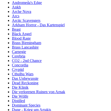
Andromeda's Edge
Ankh
Arche Nova
Arcs
Arctic Scavengers
Arkham Horror - Das Kartenspiel
Beast
Black Angel
Blood Rage
Brass Birmingham
Brass Lancashire
Carnegie
Cerebria
CO2 - 2nd Chance
Concordia
Cryptid
Cthulhu Wars
Das Unbewusste
Dead Reckoning
Die Klinik
Die verlorenen Ruinen von Arnak
Die Wölfe
Distilled
Dominant Species
Dune - Krieg um Arrakis