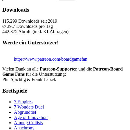
Downloads
115.299
Downloads seit 2019
Ø 39,7
Downloads pro Tag
442.375
Abrufe (inkl. KI-Abfragen)
Werde ein Unterstützer!
https://www.patreon.com/boardgamefan
Vielen Dank an alle
Patreon-Supporter
und die
Patreon-Board
Game Fans
für die Unterstützung:
Phil Spichtig & Frank Latzel.
Brettspiele
7 Empires
7 Wonders Duel
Abgrundtief
Age of Innovation
Among Cultists
Anachrony