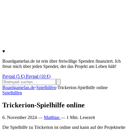
♥
Boardgamefan.de ist rein über freiwillige Spenden finanziert. Ich
freue mich über jeden Spender, der das Projekt am Leben hält!
Paypal (5 €)
Paypal (10 €)
Suchen
nach:
Boardgamefan.de
›
Spielhilfen
›
Trickerion-Spielhilfe online
Spielhilfen
Trickerion-Spielhilfe online
6. November 2024
—
Matthias
— 1 Min. Lesezeit
Die Spielhilfe zu Trickerion ist online und kann auf der Projektseite