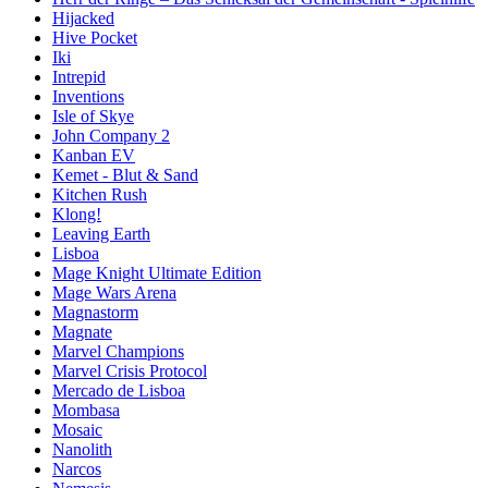
Hijacked
Hive Pocket
Iki
Intrepid
Inventions
Isle of Skye
John Company 2
Kanban EV
Kemet - Blut & Sand
Kitchen Rush
Klong!
Leaving Earth
Lisboa
Mage Knight Ultimate Edition
Mage Wars Arena
Magnastorm
Magnate
Marvel Champions
Marvel Crisis Protocol
Mercado de Lisboa
Mombasa
Mosaic
Nanolith
Narcos